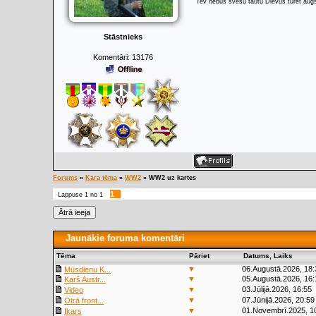
Tev nebūs svešu tautu Dievus turēt augs
Stāstnieks
Komentāri:
13176
Forums
»
Kara tēma
»
WW2
»
WW2 uz kartes
1
Lappuse
1
no
1
Jaunākie foruma komentāri
Tēma
Pāriet
Datums, Laiks
▼
06.Augustā.2026, 18:
Mūsdienu K...
▼
05.Augustā.2026, 16:
Karš Austr...
▼
03.Jūlijā.2026, 16:55
Video
▼
07.Jūnijā.2026, 20:59
Otrā front...
▼
01.Novembrī.2025, 1
Ikars