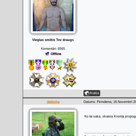
Vieglas smiltis Tev draugs
Komentāri:
6565
Valduha
Datums: Pirmdiena, 16.Novembrī.20
Ko lai saka, skaista Kremļa propo