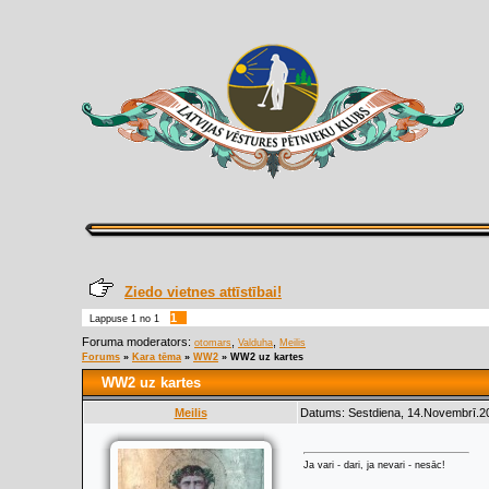
Ziedo vietnes attīstībai!
1
Lappuse
1
no
1
Foruma moderators:
,
,
otomars
Valduha
Meilis
Forums
»
Kara tēma
»
WW2
»
WW2 uz kartes
WW2 uz kartes
Meilis
Datums: Sestdiena, 14.Novembrī.20
Ja vari - dari, ja nevari - nesāc!