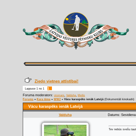
Ziedo vietnes attīstībai!
1
Lappuse
1
no
1
Foruma moderators:
,
,
otomars
Valduha
Meilis
Forums
»
Kara tēma
»
WW2
»
Vācu karaspēks ienāk Latvijā
(Dokumentāli kinokadri)
Vācu karaspēks ienāk Latvijā
Valduha
Datums: Sestdiena,
Tev nebūs svešu taut