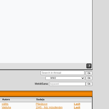
Meklēšana:
Аutors
Sadaļa
sālītis
Pļāpātuve
Lasīt
Valduha
1945 - līdz mūsdienām
Lasīt