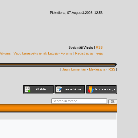
Piektdiena, 07.Augustā.2026, 12:53
Sveicināti
Viesis
|
RSS
Sākums
|
Vācu karaspēks ienāk Latvijā - Forums
|
Reģistrācija
|
Ieeja
[
Jauni komentāri
·
Meklēšana
·
RSS
]