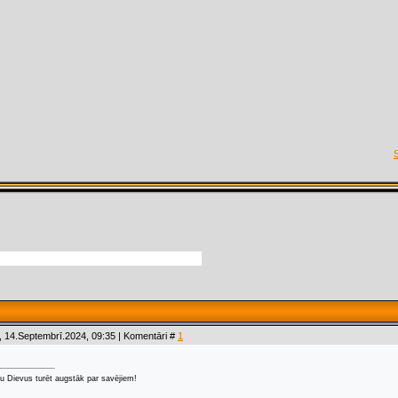
 14.Septembrī.2024, 09:35 | Komentāri #
1
u Dievus turēt augstāk par savējiem!