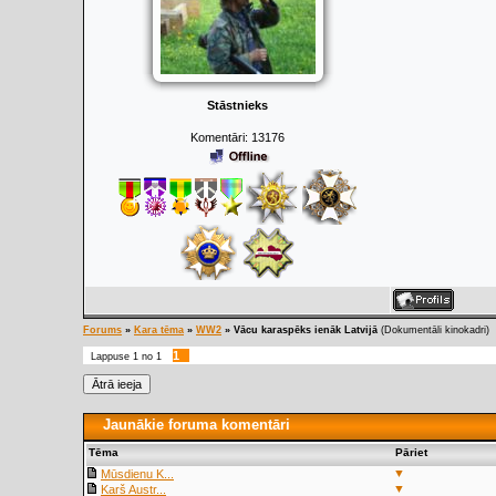
Stāstnieks
Komentāri:
13176
Forums
»
Kara tēma
»
WW2
»
Vācu karaspēks ienāk Latvijā
(Dokumentāli kinokadri)
1
Lappuse
1
no
1
Jaunākie foruma komentāri
Tēma
Pāriet
▼
Mūsdienu K...
▼
Karš Austr...