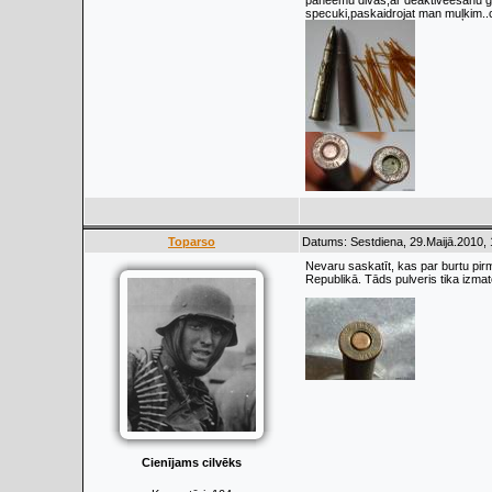
paneemu divas,ar deaktiveesanu gan
specuki,paskaidrojat man muļkim..c
Toparso
Datums: Sestdiena, 29.Maijā.2010, 
Nevaru saskatīt, kas par burtu pirm
Republikā. Tāds pulveris tika izmat
Cienījams cilvēks