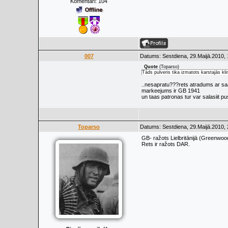
Komentāri:
104
007
Datums: Sestdiena, 29.Maijā.2010, 
Quote
(
Toparso
)
Tāds pulveris tika izmatots karstajās kl
..nesapratu???rets atradums ar sa
markeejums ir GB 1941
un taas patronas tur var salasiit pus
Toparso
Datums: Sestdiena, 29.Maijā.2010, 
GB- ražots Lielbritānijā (Greenwood
Rets ir ražots DAR.