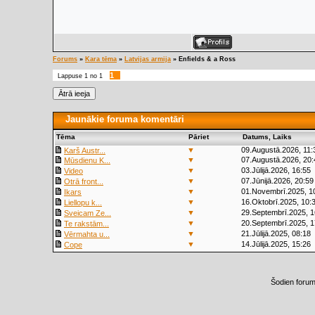
Forums
»
Kara tēma
»
Latvijas armija
»
Enfields & a Ross
1
Lappuse
1
no
1
Jaunākie foruma komentāri
Tēma
Pāriet
Datums, Laiks
▼
09.Augustā.2026, 11:
Karš Austr...
▼
07.Augustā.2026, 20:
Mūsdienu K...
▼
03.Jūlijā.2026, 16:55
Video
▼
07.Jūnijā.2026, 20:59
Otrā front...
▼
01.Novembrī.2025, 1
Ikars
▼
16.Oktobrī.2025, 10:
Liellopu k...
▼
29.Septembrī.2025, 1
Sveicam Ze...
▼
20.Septembrī.2025, 1
Te rakstām...
▼
21.Jūlijā.2025, 08:18
Vērmahta u...
▼
14.Jūlijā.2025, 15:26
Cope
Šodien foru