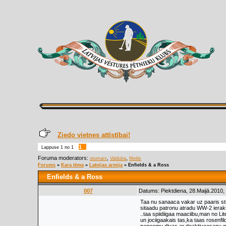
Ziedo vietnes attīstībai!
1
Lappuse
1
no
1
Foruma moderators:
,
,
otomars
Valduha
Meilis
Forums
»
Kara tēma
»
Latvijas armija
»
Enfields & a Ross
Enfields & a Ross
007
Datums: Piektdiena, 28.Maijā.2010,
Taa nu sanaaca vakar uz paaris s
sitaadu patronu atradu WW-2 iera
..taa spiidiigaa maaciibu,man no Li
un jociigaakais tas,ka taas rosenfild