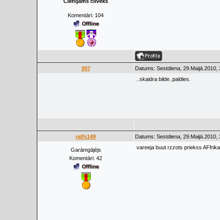
Cienījams cilvēks
Komentāri:
104
007
Datums: Sestdiena, 29.Maijā.2010, 
..skaidra bilde..paldies.
ralfs149
Datums: Sestdiena, 29.Maijā.2010, 
vareeja buut rzzots priekss AFfrik
Garāmgājējs
Komentāri:
42