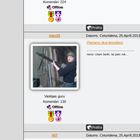
Komentāri:
224
niko25
Datums: Ceturtdiena, 25.Aprīlī.2013
Pieejams tikai lietotājiem
neroc citam bedri, lai pats rok...
Vietējais guru
Komentāri:
130
007
Datums: Ceturtdiena, 25.Aprīlī.2013