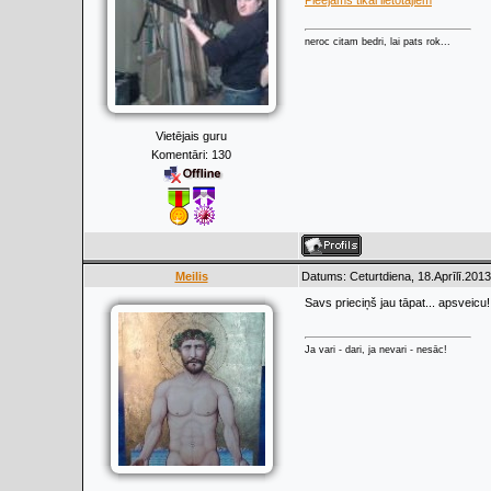
Pieejams tikai lietotājiem
neroc citam bedri, lai pats rok...
Vietējais guru
Komentāri:
130
Meilis
Datums: Ceturtdiena, 18.Aprīlī.2013
Savs prieciņš jau tāpat... apsveicu
Ja vari - dari, ja nevari - nesāc!