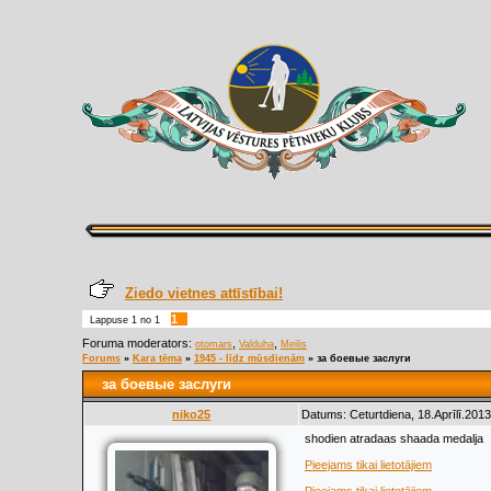
Ziedo vietnes attīstībai!
1
Lappuse
1
no
1
Foruma moderators:
,
,
otomars
Valduha
Meilis
Forums
»
Kara tēma
»
1945 - līdz mūsdienām
»
за боевые заслуги
за боевые заслуги
niko25
Datums: Ceturtdiena, 18.Aprīlī.2013
shodien atradaas shaada medalja
Pieejams tikai lietotājiem