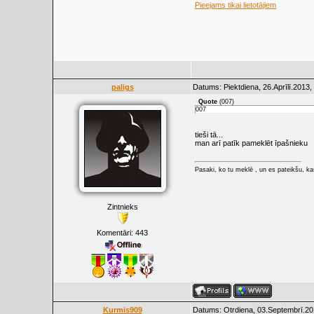
Pieejams tikai lietotājiem
paligs
Datums: Piektdiena, 26.Aprīlī.2013,
Quote
(
007
)
007
tieši tā...
man arī patīk pameklēt īpašnieku
Pasaki, ko tu meklē , un es pateikšu, kas
Zintnieks
Komentāri:
443
Kurmis909
Datums: Otrdiena, 03.Septembrī.20