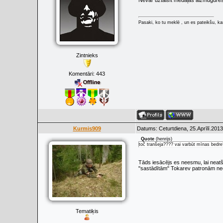
Nevar uztaisīt medaļas aizmugures
Pasaki, ko tu meklē , un es pateikšu, kas
Zintnieks
Komentāri:
443
Kurmis909
Datums: Ceturtdiena, 25.Aprīlī.2013
Quote
(
henrijs
)
toč tranšeja???? vai varbūt mīnas bedr
Tāds iesācējs es neesmu, lai neatšķ
"sastādītām" Tokarev patronām ne
Tematiķis