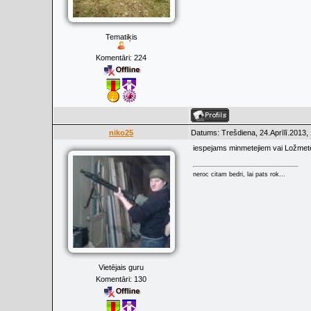
Tematiķis
Komentāri:
224
niko25
Datums: Trešdiena, 24.Aprīlī.2013,
iespejams minmetejiem vai Ložmet
neroc citam bedri, lai pats rok...
Vietējais guru
Komentāri:
130