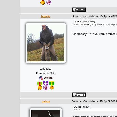
henrijs
Datums: Ceturtdiena, 25.Aprīlī.2013
Quote
(
Kurmis909
)
Viens jautājums, ne pa tēmu. Kam bija p
toč tranšeja???? vai varbūt mīnas
Zintnieks
Komentāri:
338
paligs
Datums: Ceturtdiena, 25.Aprīlī.2013
Quote
(
niko25
)
niko25