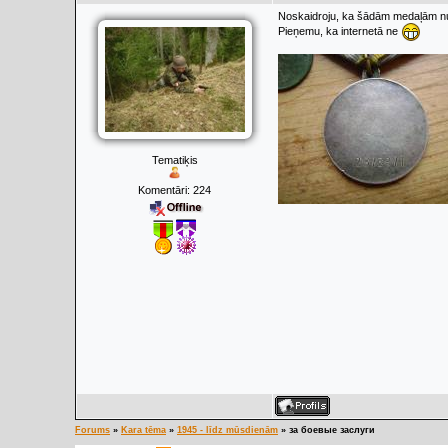
Noskaidroju, ka šādām medaļām num
Pieņemu, ka internetā ne
Tematiķis
Komentāri:
224
Forums
»
Kara tēma
»
1945 - līdz mūsdienām
»
за боевые заслуги