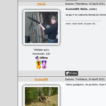
niko25
Datums: Piektdiena, 19.Aprīlī.2013,
Kurmis909
,
Meilis
, paldies
ta jau ir es sakuma domaj ka monee
neroc citam bedri, lai pats rok...
Vietējais guru
Komentāri:
130
Kurmis909
Datums: Trešdiena, 24.Aprīlī.2013,
Viens jautājums, ne pa tēmu. Kam b