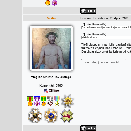
Meilis
Datums: Piektdiena, 19.Aprīlī.2013,
Quote
(
Kurmis909
)
Es padomju armijas tranšejas un to apkār
Quote
(
Kurmis909
)
visādu drazu
Tieši tā pat arī man bijis pagājušaj
taktiskas vajadzības uzbrukt... izde
Bet tāpat aizbrukušās krievu blindā
Ja vari - dari, ja nevari - nesāc!
Vieglas smiltis Tev draugs
Komentāri:
6565