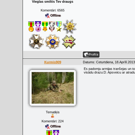
Vieglas smiltis Tev draugs
Komentāri:
6565
Kurmis909
Datums: Ceturtdiena, 18.Aprīlī.2013
Es padomju armijas tranšejas un to
visādu drazu:D. Apsveicu ar atrad
Tematiķis
Komentāri:
224