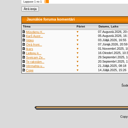
1
Lappuse
1
no
1
Jaunākie foruma komentāri
Tēma
Pāriet
Datums, Laiks
▼
07.Augustā.2026, 20:
Mūsdienu K...
▼
05.Augustā.2026, 16:
Karš Austr...
▼
03.Jūlijā.2026, 16:55
Video
▼
07.Jūnijā.2026, 20:59
Otrā front...
▼
01.Novembrī.2025, 1
Ikars
▼
16.Oktobrī.2025, 10:
Liellopu k...
▼
29.Septembrī.2025, 1
Sveicam Ze...
▼
20.Septembrī.2025, 1
Te rakstām...
▼
21.Jūlijā.2025, 08:18
Vērmahta u...
▼
14.Jūlijā.2025, 15:26
Cope
Šodi
Copy