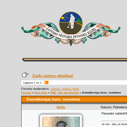
Ziedo vietnes attīstībai!
1
Lappuse
1
no
1
Foruma moderators:
,
,
otomars
Valduha
Meilis
Forums
»
Kara tēma
»
1945 - līdz mūsdienām
»
Ziemeļkorejas konc. nometnes
Ziemeļkorejas konc. nometnes
Meilis
Datums: Piektdiena
Pasaules sabiedrīb
Ja vari - dari, ja neva