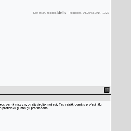
Meilis
Komentāru rediģēja
-
Piektdiena, 06.Jūnijā.2014, 10:29
tis par tā maz zin, otrajā vieglāk nošaut. Tas vairāk domāts profesinālu
un pretinieku gūstekņu pratināšanā.