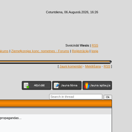
Ceturtdiena, 06.Augustā.2026, 16:26
Sveicināti
Viesis
|
RSS
ākums
|
Ziemeļkorejas konc. nometnes - Forums
|
Reģistrācija
|
Ieeja
[
Jauni komentāri
·
Meklēšana
·
RSS
]
 propagandas...