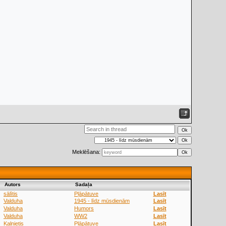
Meklēšana:
Аutors
Sadaļa
sālītis
Pļāpātuve
Lasīt
Valduha
1945 - līdz mūsdienām
Lasīt
Valduha
Humors
Lasīt
Valduha
WW2
Lasīt
Kalnietis
Pļāpātuve
Lasīt