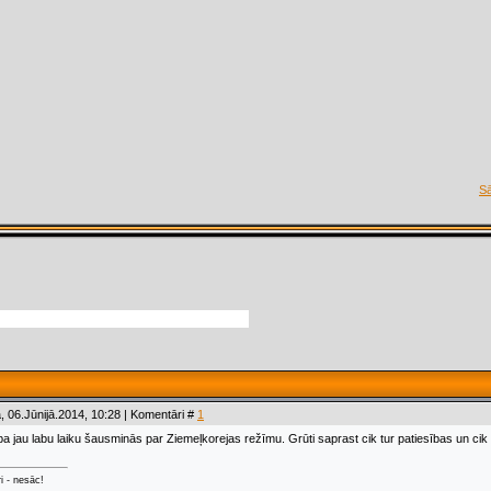
S
, 06.Jūnijā.2014, 10:28 | Komentāri #
1
a jau labu laiku šausminās par Ziemeļkorejas režīmu. Grūti saprast cik tur patiesības un cik
ri - nesāc!