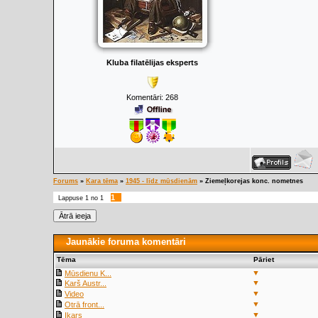
Kluba filatēlijas eksperts
Komentāri:
268
Forums
»
Kara tēma
»
1945 - līdz mūsdienām
»
Ziemeļkorejas konc. nometnes
1
Lappuse
1
no
1
Jaunākie foruma komentāri
Tēma
Pāriet
▼
Mūsdienu K...
▼
Karš Austr...
▼
Video
▼
Otrā front...
▼
Ikars