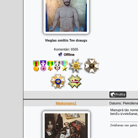
Vieglas smiltis Tev draugs
Komentāri:
6565
Markomans1
Datums: Piektdiena
Manuprā tās nometn
benžu izveiošanai,
Zināšanas nav galvā, 