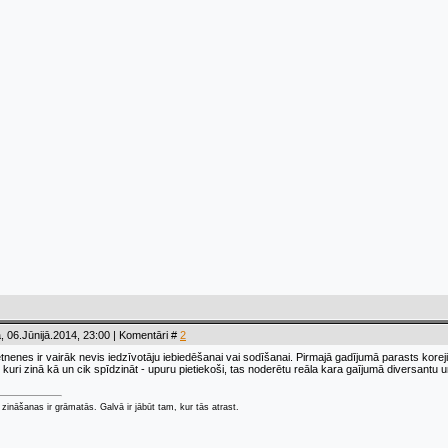
, 06.Jūnijā.2014, 23:00 | Komentāri #
2
enes ir vairāk nevis iedzīvotāju iebiedēšanai vai sodīšanai. Pirmajā gadījumā parasts korejie
 kuri zinā kā un cik spīdzināt - upuru pietiekoši, tas noderētu reāla kara gaījumā diversantu 
zināšanas ir grāmatās. Galvā ir jābūt tam, kur tās atrast.