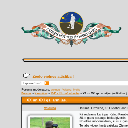
Ziedo vietnes attīstībai!
1
Lappuse
1
no
1
Foruma moderators:
,
,
otomars
Valduha
Meilis
Forums
»
Kara tēma
»
1945 - līdz mūsdienām
»
XX un XXI gs. armijas.
(Atšķirības.)
XX un XXI gs. armijas.
Valduha
Datums: Otrdiena, 13.Oktobrī.2020,
Kā redzams karā par Kalnu Karabahu
80.to gadu parauga bleķa ķiverēs.
No otras moderni droni, kuru cīņass
Te labs video, kurā satiekas Ziemeļk