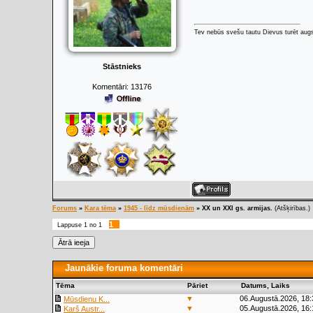
Tev nebūs svešu tautu Dievus turēt augs
Stāstnieks
Komentāri:
13176
Forums
»
Kara tēma
»
1945 - līdz mūsdienām
»
XX un XXI gs. armijas.
(Atšķirības.)
1
Lappuse
1
no
1
Jaunākie foruma komentāri
Tēma
Pāriet
Datums, Laiks
▼
06.Augustā.2026, 18:
Mūsdienu K...
▼
05.Augustā.2026, 16:
Karš Austr...