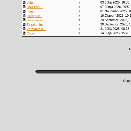
▼
03.Jūlijā.2026, 16:55
Video
▼
07.Jūnijā.2026, 20:59
Otrā front...
▼
01.Novembrī.2025, 1
Ikars
▼
16.Oktobrī.2025, 10:
Liellopu k...
▼
29.Septembrī.2025, 1
Sveicam Ze...
▼
20.Septembrī.2025, 1
Te rakstām...
▼
21.Jūlijā.2025, 08:18
Vērmahta u...
▼
14.Jūlijā.2025, 15:26
Cope
Š
Copy