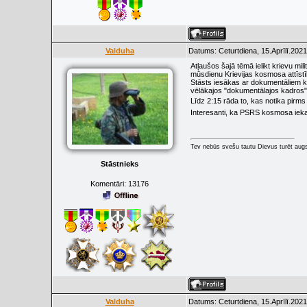
Valduha
Datums: Ceturtdiena, 15.Aprīlī.2021
Atļaušos šajā tēmā ielikt krievu m
mūsdienu Krievijas kosmosa attīstīb
Stāsts iesākas ar dokumentāliem ka
vēlākajos "dokumentālajos kadros
Līdz 2:15 rāda to, kas notika pirm
Interesanti, ka PSRS kosmosa ieka
Tev nebūs svešu tautu Dievus turēt augs
Stāstnieks
Komentāri:
13176
Valduha
Datums: Ceturtdiena, 15.Aprīlī.2021