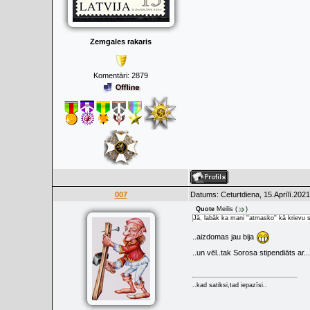
Zemgales rakaris
Komentāri:
2879
007
Datums: Ceturtdiena, 15.Aprīlī.2021
Quote
Meilis
(
)
Jā, labāk ka mani ''atmasko'' kā krievu s
..aizdomas jau bija
..un vēl..tak Sorosa stipendiāts ar..
..kad satiksi,tad iepazīsi..