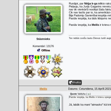
Runājot, par
Nēģa k-ga
ielikto rak
Pieļauju, ka Jurijs Gagarins neveica
nav tik vienkārši noslēpt šādu faktu.
Cik nav lasīts par to, ka amerikāņ
Bija Padomju Savienībai iespēja vei
Pastāv iespēja, ka tāds lidojums ne
Pastāv iespēja, ka
Meilis
ir krievu
Tev nebūs svešu tautu Dievus turēt augs
Stāstnieks
Komentāri:
13176
Meilis
Datums: Ceturtdiena, 15.Aprīlī.2021
Quote
Valduha
(
)
Pastāv iespēja, ka Meilis ir krievu spieg
Jā, labāk ka mani ''atmasko'' kā kri