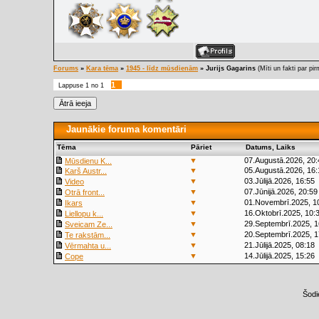
Forums
»
Kara tēma
»
1945 - līdz mūsdienām
»
Jurijs Gagarins
(Mīti un fakti par p
1
Lappuse
1
no
1
Jaunākie foruma komentāri
Tēma
Pāriet
Datums, Laiks
▼
07.Augustā.2026, 20:
Mūsdienu K...
▼
05.Augustā.2026, 16:
Karš Austr...
▼
03.Jūlijā.2026, 16:55
Video
▼
07.Jūnijā.2026, 20:59
Otrā front...
▼
01.Novembrī.2025, 1
Ikars
▼
16.Oktobrī.2025, 10:
Liellopu k...
▼
29.Septembrī.2025, 1
Sveicam Ze...
▼
20.Septembrī.2025, 1
Te rakstām...
▼
21.Jūlijā.2025, 08:18
Vērmahta u...
▼
14.Jūlijā.2025, 15:26
Cope
Šodi