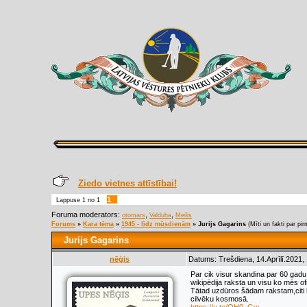
Ziedo vietnes attīstībai!
1
Lappuse
1
no
1
Foruma moderators:
,
,
otomars
Valduha
Meilis
Forums
»
Kara tēma
»
1945 - līdz mūsdienām
»
Jurijs Gagarins
(Mīti un fakti par p
Jurijs Gagarins
nēģis
Datums: Trešdiena, 14.Aprīlī.2021,
Par cik visur skandina par 60 gadu
wikipēdija raksta un visu ko mēs ofi
Tātad uzdūros šādam rakstam,citi b
cilvēku kosmosā.