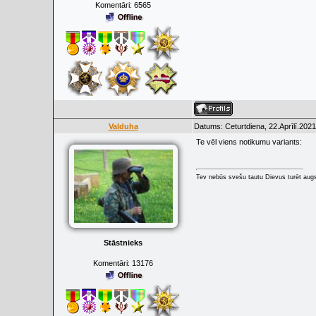
Komentāri:
6565
Valduha
Datums: Ceturtdiena, 22.Aprīlī.2021
Te vēl viens notikumu variants:
Tev nebūs svešu tautu Dievus turēt augs
Stāstnieks
Komentāri:
13176