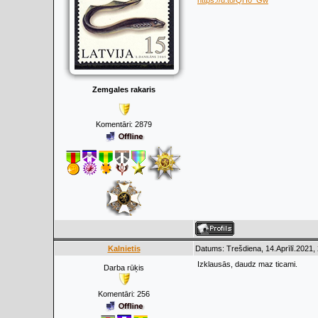
https://u.to/QH0_Gw
Zemgales rakaris
Komentāri:
2879
Kalnietis
Datums: Trešdiena, 14.Aprīlī.2021,
Izklausās, daudz maz ticami.
Darba rūķis
Komentāri:
256