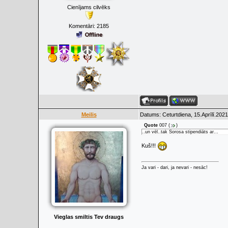
Cienījams cilvēks
Komentāri:
2185
Meilis
Datums: Ceturtdiena, 15.Aprīlī.2021
Quote
007
(
)
..un vēl..tak Sorosa stipendiāts ar...
Kuš!!!
Ja vari - dari, ja nevari - nesāc!
Vieglas smiltis Tev draugs