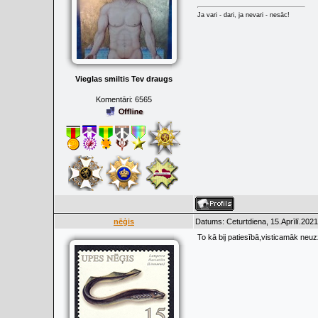
Ja vari - dari, ja nevari - nesāc!
Vieglas smiltis Tev draugs
Komentāri:
6565
nēģis
Datums: Ceturtdiena, 15.Aprīlī.2021
To kā bij patiesībā,visticamāk neu