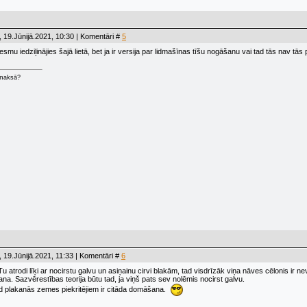
 19.Jūnijā.2021, 10:30 | Komentāri #
5
esmu iedziļinājies šajā lietā, bet ja ir versija par lidmašīnas tīšu nogāšanu vai tad tās nav t
 maksā?
 19.Jūnijā.2021, 11:33 | Komentāri #
6
 Tu atrodi līķi ar nocirstu galvu un asiņainu cirvi blakām, tad visdrīzāk viņa nāves cēlonis ir
ana. Sazvērestības teorija būtu tad, ja viņš pats sev nolēmis nocirst galvu.
ad plakanās zemes piekritējiem ir citāda domāšana.