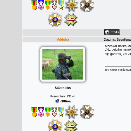
Valduha
Datums: Sestdiena,
Aizvakar notika Ma
Līdz beigām nenokla
bija gastrīts, vai v
Tev nebūs svešu taut
Stāstnieks
Komentāri:
13176