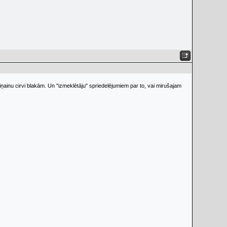
asiņainu cirvi blakām. Un "izmeklētāju" spriedelējumiem par to, vai mirušajam