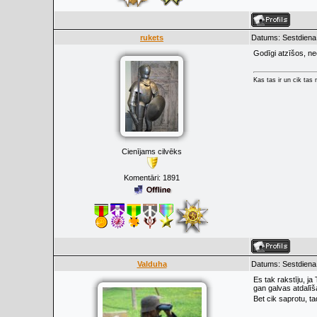
rukets
Datums: Sestdiena,
Godīgi atzīšos, ne
Kas tas ir un cik tas
Cienījams cilvēks
Komentāri:
1891
Valduha
Datums: Sestdiena,
Es tak rakstīju, ja
gan galvas atdalīš
Bet cik saprotu, t