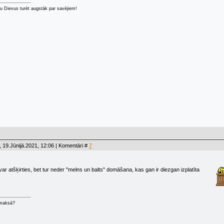
u Dievus turēt augstāk par savējiem!
 19.Jūnijā.2021, 12:06 | Komentāri #
7
s var atšķirties, bet tur neder "melns un balts" domāšana, kas gan ir diezgan izplatīta
 maksā?