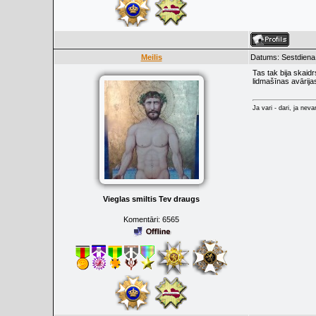
Meilis
Datums: Sestdiena,
Tas tak bija skaidr
lidmašīnas avārijas
Ja vari - dari, ja neva
Vieglas smiltis Tev draugs
Komentāri:
6565