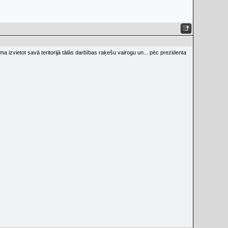
kuma izvietot savā teritorijā tālās darbības raķešu vairogu un... pēc prezidenta