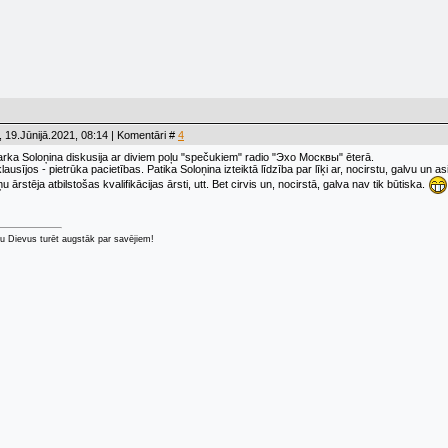
 19.Jūnijā.2021, 08:14 | Komentāri #
4
rka Soloņina diskusija ar diviem poļu "spečukiem" radio "Эхо Москвы" ēterā.
usījos - pietrūka pacietības. Patika Soloņina izteiktā līdzība par līķi ar, nocirstu, galvu un 
iņu ārstēja atbilstošas kvalifikācijas ārsti, utt. Bet cirvis un, nocirstā, galva nav tik būtiska.
u Dievus turēt augstāk par savējiem!