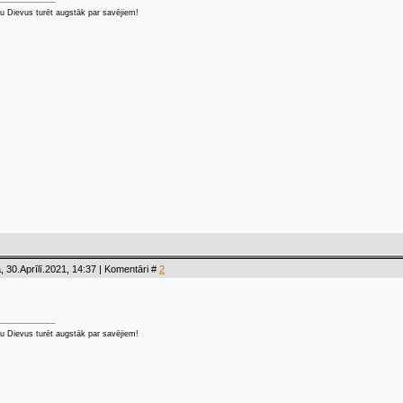
u Dievus turēt augstāk par savējiem!
, 30.Aprīlī.2021, 14:37 | Komentāri #
2
u Dievus turēt augstāk par savējiem!