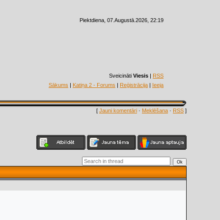
Piektdiena, 07.Augustā.2026, 22:19
Sveicināti
Viesis
|
RSS
Sākums
|
Katiņa 2 - Forums
|
Reģistrācija
|
Ieeja
[
Jauni komentāri
·
Meklēšana
·
RSS
]