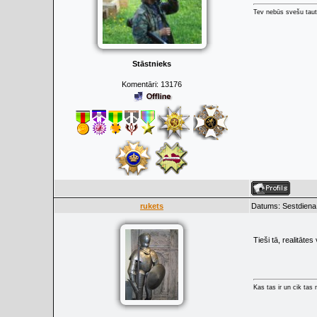
Tev nebūs svešu taut
Stāstnieks
Komentāri:
13176
rukets
Datums: Sestdiena,
Tieši tā, realitāte
Kas tas ir un cik tas