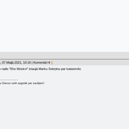
, 07.Maijā.2021, 10:16 | Komentāri #
3
no radio "Eho Moskvi" iztaujā Marku Soloņinu par katastrofu:
u Dievus turēt augstāk par savējiem!