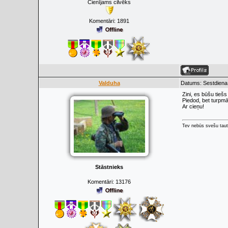
Cienījams cilvēks
Komentāri:
1891
Valduha
Datums: Sestdiena,
Zini, es būšu tiešs
Piedod, bet turpmā
Ar cieņu!
Tev nebūs svešu taut
Stāstnieks
Komentāri:
13176