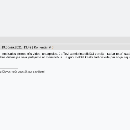
 19.Jūnijā.2021, 13:49 | Komentāri #
8
 - noskaties pirmos trīs video, un atpisies. Ja Tevi apmierina oficiālā versija - tad ar to arī sad
kas diskusijas šajā jautājumā ar mani nebūs. Ja gribi meklēt kašķi, tad diskutē par šo jautāj
u Dievus turēt augstāk par savējiem!