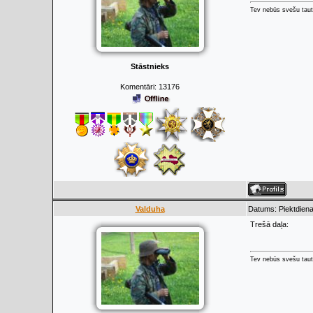
Tev nebūs svešu taut
Stāstnieks
Komentāri:
13176
Valduha
Datums: Piektdiena
Trešā daļa:
Tev nebūs svešu taut