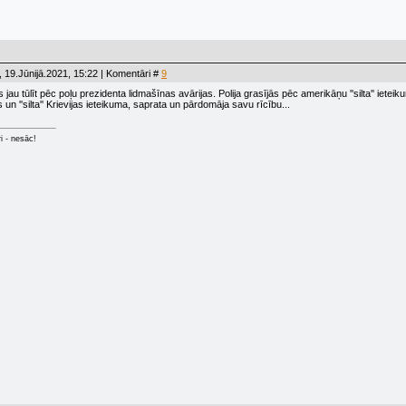
 19.Jūnijā.2021, 15:22 | Komentāri #
9
s jau tūlīt pēc poļu prezidenta lidmašīnas avārijas. Polija grasījās pēc amerikāņu ''silta'' ietei
 un ''silta'' Krievijas ieteikuma, saprata un pārdomāja savu rīcību...
ri - nesāc!