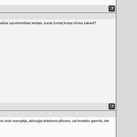
ās pašas sazvērestības teorijas, kuras izsmej kroņa vīrusa sakarā?
 nevis sirds mazspēja, aizkuņģa dziedzera plīsums, vai hronisks gastrīts, bet