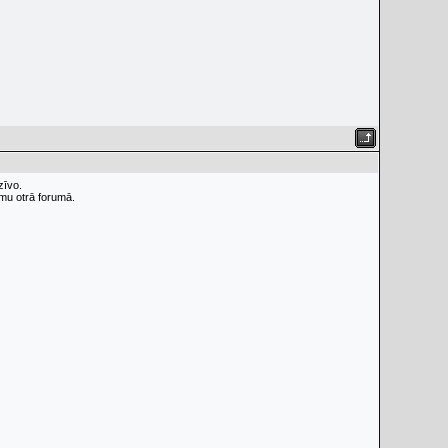
zīvo.
umu otrā forumā.