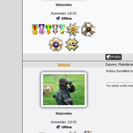
Stāstnieks
Komentāri:
13176
Valduha
Datums: Piektdiena
Krievu žurnālisti 
Tev nebūs svešu taut
Stāstnieks
Komentāri:
13176