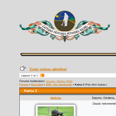
Ziedo vietnes attīstībai!
1
Lappuse
1
no
1
Foruma moderators:
,
,
otomars
Valduha
Meilis
Forums
»
Kara tēma
»
1945 - līdz mūsdienām
»
Katiņa 2
(Poļu elites bojāeja.)
Katiņa 2
Valduha
Datums: Otrdiena, 
Daudz nekomentēšu