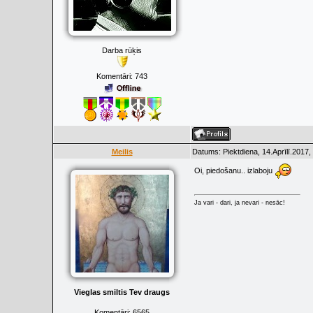
Darba rūķis
Komentāri:
743
Meilis
Datums: Piektdiena, 14.Aprīlī.2017,
Oi, piedošanu.. izlaboju
Ja vari - dari, ja nevari - nesāc!
Vieglas smiltis Tev draugs
Komentāri:
6565