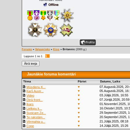
Forums
»
Vaļasprieks
»
Kino
»
Britannic
(2000.g.)
1
Lappuse
1
no
1
Jaunākie foruma komentāri
Tēma
Pāriet
Datums, Laiks
▼
07.Augustā.2026, 20:
Mūsdienu K...
▼
05.Augustā.2026, 16:
Karš Austr...
▼
03.Jūlijā.2026, 16:55
Video
▼
07.Jūnijā.2026, 20:59
Otrā front...
▼
01.Novembrī.2025, 1
Ikars
▼
16.Oktobrī.2025, 10:
Liellopu k...
▼
29.Septembrī.2025, 1
Sveicam Ze...
▼
20.Septembrī.2025, 1
Te rakstām...
▼
21.Jūlijā.2025, 08:18
Vērmahta u...
▼
14.Jūlijā.2025, 15:26
Cope