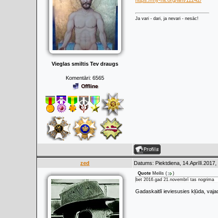
https://my-hit.org/film/11242/
Ja vari - dari, ja nevari - nesāc!
Vieglas smiltis Tev draugs
Komentāri:
6565
zed
Datums: Piektdiena, 14.Aprīlī.2017,
Quote
Meilis
(
)
bet 2016.gad 21.novembrī tas nogrima
Gadaskaitlī ieviesusies kļūda, vaj