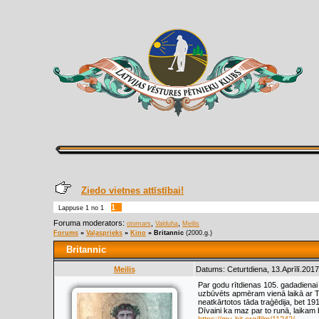
Ziedo vietnes attīstībai!
1
Lappuse
1
no
1
Foruma moderators:
,
,
otomars
Valduha
Meilis
Forums
»
Vaļasprieks
»
Kino
»
Britannic
(2000.g.)
Britannic
Meilis
Datums: Ceturtdiena, 13.Aprīlī.2017
Par godu rītdienas 105. gadadienai k
uzbūvēts apmēram vienā laikā ar Tit
neatkārtotos tāda traģēdija, bet 1
Dīvaini ka maz par to runā, laikam b