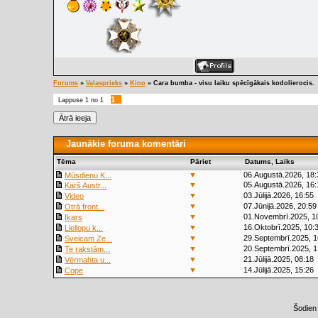
Forums
»
Vaļasprieks
»
Kino
»
Cara bumba - visu laiku spēcīgākais kodolierocis.
1
Lappuse
1
no
1
Jaunākie foruma komentāri
Tēma
Pāriet
Datums, Laiks
▼
06.Augustā.2026, 18:
Mūsdienu K...
▼
05.Augustā.2026, 16:
Karš Austr...
▼
03.Jūlijā.2026, 16:55
Video
▼
07.Jūnijā.2026, 20:59
Otrā front...
▼
01.Novembrī.2025, 1
Ikars
▼
16.Oktobrī.2025, 10:
Liellopu k...
▼
29.Septembrī.2025, 1
Sveicam Ze...
▼
20.Septembrī.2025, 1
Te rakstām...
▼
21.Jūlijā.2025, 08:18
Vērmahta u...
▼
14.Jūlijā.2025, 15:26
Cope
Šodien