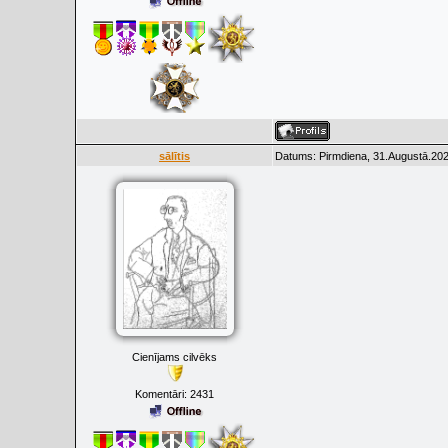
sālītis
Datums: Pirmdiena, 31.Augustā.202
Cienījams cilvēks
Komentāri:
2431