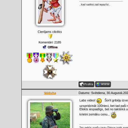
..kad satiksi,tad iepazīsi..
Cienījams cilvēks
Komentāri:
2185
Valduha
Datums: Svētdiena, 30.Augustā.202
Labs video!
Šorīt gribēju izve
uzspridzināt 100nieci, bet tad paši
Efekts iespaidīgs, bet no taktisk
krietni zemāku cenu...
Tev nebūs svešu tautu Dievus turēt augs