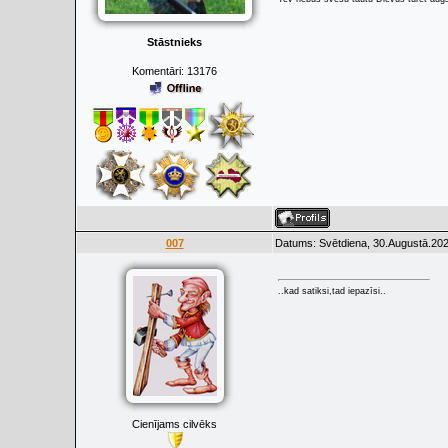
Stāstnieks
Komentāri:
13176
007
Datums: Svētdiena, 30.Augustā.202
..kad satiksi,tad iepazīsi..
Cienījams cilvēks