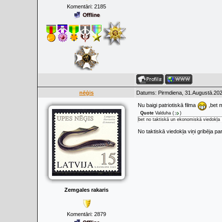
Komentāri:
2185
nēģis
Datums: Pirmdiena, 31.Augustā.202
Nu baigi patriotiskā filma
,bet 
Quote
Valduha
(
)
bet no taktiskā un ekonomiskā viedokļa
No taktiskā viedokļa viņi gribēja 
Zemgales rakaris
Komentāri:
2879