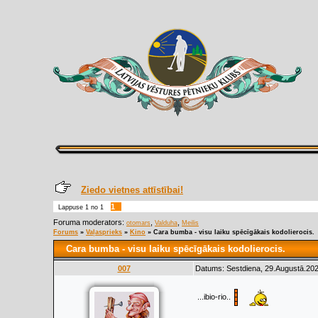
Ziedo vietnes attīstībai!
1
Lappuse
1
no
1
Foruma moderators:
,
,
otomars
Valduha
Meilis
Forums
»
Vaļasprieks
»
Kino
»
Cara bumba - visu laiku spēcīgākais kodolierocis.
Cara bumba - visu laiku spēcīgākais kodolierocis.
007
Datums: Sestdiena, 29.Augustā.202
...ibio-rio..