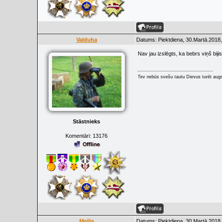
Valduha
Datums: Piektdiena, 30.Martā.2018,
Nav jau izslēgts, ka bebrs viņš bijis
Tev nebūs svešu tautu Dievus turēt augs
Stāstnieks
Komentāri:
13176
Meilis
Datums: Piektdiena, 30.Martā.2018,