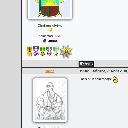
Cienījams cilvēks
Komentāri:
1720
sālītis
Datums: Trešdiena, 28.Martā.2018,
Lācis arī ir saskrāpējis!