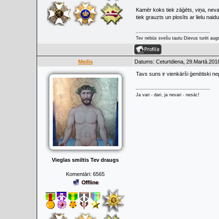
Kamēr koks tiek zāģēts, viņa, neva
tiek grauzts un plosīts ar lielu naid
Tev nebūs svešu tautu Dievus turēt augs
Meilis
Datums: Ceturtdiena, 29.Martā.2018
Tavs suns ir vienkārši ģenētiski n
Ja vari - dari, ja nevari - nesāc!
Vieglas smiltis Tev draugs
Komentāri:
6565