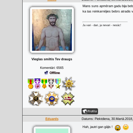
Mans suns apmēram gadu bija bebrs
ka tas reinkarnējies bebrs atradis
Ja vari - dari, ja nevari - nesāc!
Vieglas smiltis Tev draugs
Komentāri:
6565
Eduards
Datums: Piektdiena, 30.Martā.2018,
Hah, jautri gan gājis !