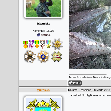
Stāstnieks
Komentāri:
13176
Tev nebūs svešu tautu Dievus turēt augs
Muitnieks
Datums: Trešdiena, 28.Martā.2018,
Labvakar! Nozāģēšanas un atzaro