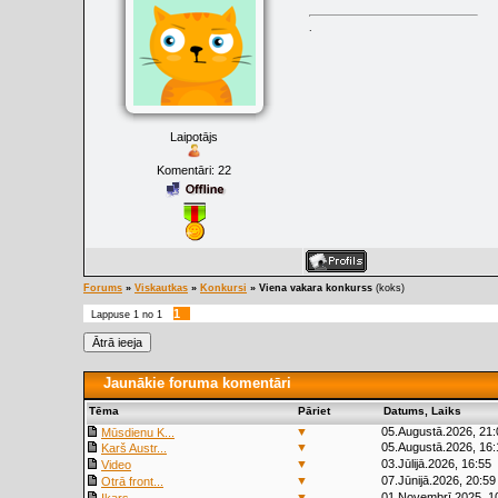
.
Laipotājs
Komentāri:
22
Forums
»
Viskautkas
»
Konkursi
»
Viena vakara konkurss
(koks)
1
Lappuse
1
no
1
Jaunākie foruma komentāri
Tēma
Pāriet
Datums, Laiks
▼
05.Augustā.2026, 21:
Mūsdienu K...
▼
05.Augustā.2026, 16:
Karš Austr...
▼
03.Jūlijā.2026, 16:55
Video
▼
07.Jūnijā.2026, 20:59
Otrā front...
▼
01.Novembrī.2025, 1