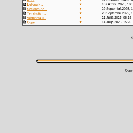
Ikars
▼
16.Oktobrī.2025, 10:
Liellopu k...
▼
29.Septembrī.2025, 1
Sveicam Ze...
▼
20.Septembrī.2025, 1
Te rakstām...
▼
21.Jūlijā.2025, 08:18
Vērmahta u...
▼
14.Jūlijā.2025, 15:26
Cope
Š
Copy