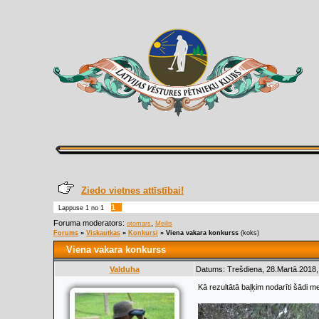
Ziedo vietnes attīstībai!
1
Lappuse
1
no
1
Foruma moderators:
,
otomars
Meilis
Forums
»
Viskautkas
»
Konkursi
»
Viena vakara konkurss
(koks)
Viena vakara konkurss
Valduha
Datums: Trešdiena, 28.Martā.2018,
Kā rezultātā baļķim nodarīti šādi m