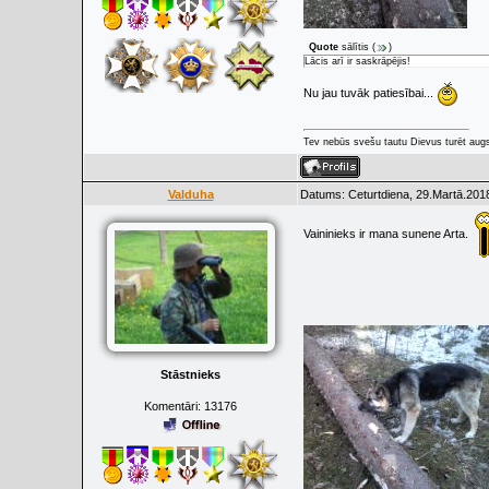
Quote
sālītis
(
)
Lācis arī ir saskrāpējis!
Nu jau tuvāk patiesībai...
Tev nebūs svešu tautu Dievus turēt augs
Valduha
Datums: Ceturtdiena, 29.Martā.2018
Vaininieks ir mana sunene Arta.
Stāstnieks
Komentāri:
13176