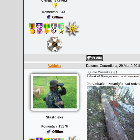
Cienījams cilvēks
Komentāri:
2431
Valduha
Datums: Ceturtdiena, 29.Martā.2018
Quote
Muitnieks
(
)
Labvakar! Nozāģēšanas un atzarošanas
Ja paskatās uzmanīgāk, tad redzams,
Stāstnieks
Komentāri:
13176