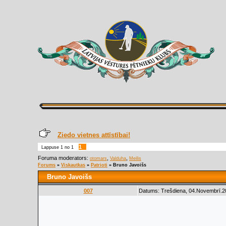
Ziedo vietnes attīstībai!
1
Lappuse
1
no
1
Foruma moderators:
,
,
otomars
Valduha
Meilis
Forums
»
Viskautkas
»
Patrioti
»
Bruno Javoišs
Bruno Javoišs
007
Datums: Trešdiena, 04.Novembrī.20