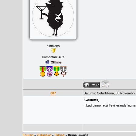
Zintnieks
Komentāri:
403
007
Datums: Ceturtdiena, 05.Novembrī.
Gollums
,
..kad pirmo reizi Tevi ieraudzīju,m
Forums
»
Viskautkas
»
Patrioti
»
Bruno Javoišs