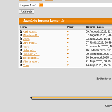
1
Lappuse
1
no
1
Jaunākie foruma komentāri
Tēma
Pāriet
Datums, Laiks
▼
09.Augustā.2026, 11:
Karš Austr...
▼
07.Augustā.2026, 20:
Mūsdienu K...
▼
03.Jūlijā.2026, 16:55
Video
▼
07.Jūnijā.2026, 20:59
Otrā front...
▼
01.Novembrī.2025, 1
Ikars
▼
16.Oktobrī.2025, 10:
Liellopu k...
▼
29.Septembrī.2025, 1
Sveicam Ze...
▼
20.Septembrī.2025, 1
Te rakstām...
▼
21.Jūlijā.2025, 08:18
Vērmahta u...
▼
14.Jūlijā.2025, 15:26
Cope
Šodien foru
Copy