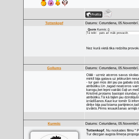
Tottenkopf
Datums: Ceturtdiena, 05.Novembrī.
Quote
Kurmiic
(
)
Tā teikt - pats arī māk provacēt.
Nez kurā vietā tika redzēta provo
Gollums
Datums: Ceturtdiena, 05.Novembrī.
Oiiiiii - uzreiz atceros savus skola
mirklī bija gatava uz jebkurām ne
- tur gan mūs ātri jau pa gabalu iz
atribūtiku.Un ,tagad neatceros vai
karogu,bet lepni vairāki čaļi un m
Kristīnē,protams bastojot stundas,m
atribūtiku.Tā kā bijām jau dzirdēj
izrādīšanos.Kaut kur tomēr ši infor
diriķe bija pazīstama partijniece,t
izvākts.Pirms iesaukšanas armijā ma
Kurmiic
Datums: Ceturtdiena, 05.Novembrī.
Tottenkopf
, Nu noskaties filmu " 
Tur diezgan augsta līmeņa propoga