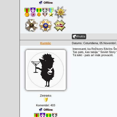
Kurmiic
Datums: Ceturtdiena, 05.Novembrī.
Interesanti, ka Režisors Edvīns Šn
Tas pats, kas taisija " Soviet Story 
Tā teikt - pats arī māk provacēt.
Zintnieks
Komentāri:
403