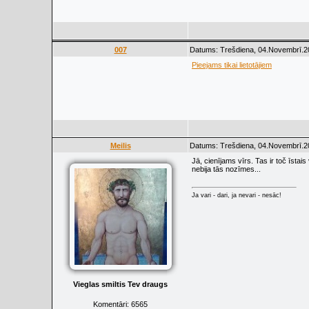
007
Datums: Trešdiena, 04.Novembrī.20
Pieejams tikai lietotājiem
Meilis
Datums: Trešdiena, 04.Novembrī.20
Jā, cienījams vīrs. Tas ir toč īsta
nebija tās nozīmes...
Ja vari - dari, ja nevari - nesāc!
Vieglas smiltis Tev draugs
Komentāri:
6565