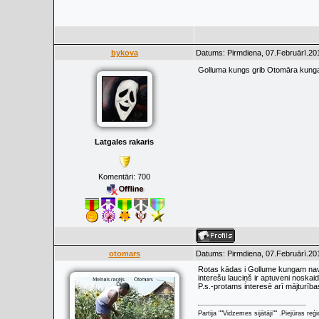
bykova
Datums: Pirmdiena, 07.Februārī.201
Golluma kungs grib Otomāra kunga
Latgales rakaris
Komentāri:
700
otomars
Datums: Pirmdiena, 07.Februārī.201
Rotas kādas i Gollume kungam nav 
interešu lauciņš ir aptuveni noskaid
P.s.-protams interesē arī mājturība
Partija ""Vidzemes sijātāji"" .Piejūras re