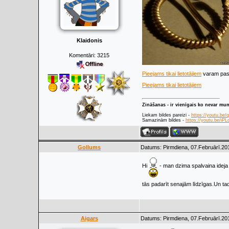
Klaidonis
Komentāri:
3215
Pieejams tikai lietotājiem
varam pask
Pieejams tikai lietotājiem
Zināšanas - ir vienīgais ko nevar mu
Liekam bildes pareizi -
https://youtu.be
Samazinām bildes -
https://youtu.be/i
Gollums
Datums: Pirmdiena, 07.Februārī.201
Hi
- man dzima spalvaina ideja 
tās padarīt senajām līdzīgas.Un tad
Aigars
Datums: Pirmdiena, 07.Februārī.201