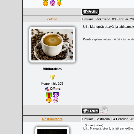
coffee
Datums: Piektdiena, 03.Februārī.20
Uiii.. Manuprāt ebayā, ja labi pamek
Kamēr septiņas reizes mērīsi, cits nogrie
Bibliotekārs
Komentāri:
205
Restaurators
Datums: Sestdiena, 04.Februārī.20
Quote
(
coffee
)
Uiii.. Manuprāt ebayā, ja labi pameklētu,