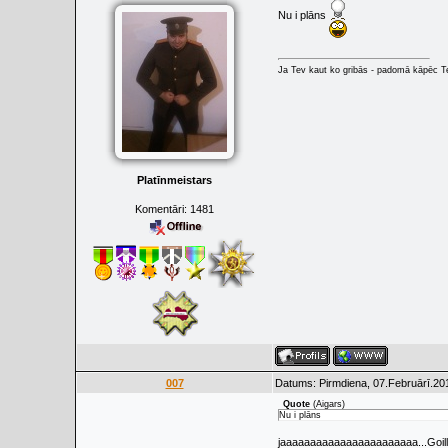
Nu i plāns
Ja Tev kaut ko gribās - padomā kāpēc Tev
Platīnmeistars
Komentāri:
1481
007
Datums: Pirmdiena, 07.Februārī.201
Quote
(
Aigars
)
Nu i plāns
jaaaaaaaaaaaaaaaaaaaaaaa...Goillu