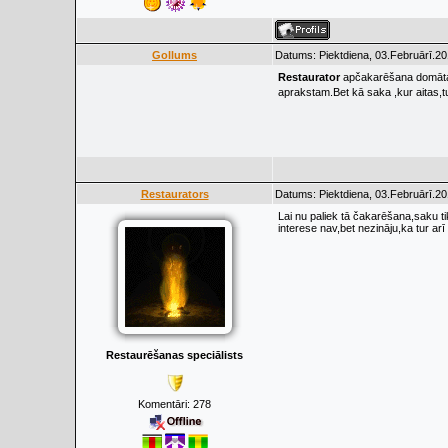
Gollums
Datums: Piektdiena, 03.Februārī.20
Restaurator
apčakarēšana domāta tir
aprakstam.Bet kā saka ,kur aitas,tu
Restaurators
Datums: Piektdiena, 03.Februārī.20
Lai nu paliek tā čakarēšana,saku ti
interese nav,bet nezināju,ka tur arī
Restaurēšanas speciālists
Komentāri:
278