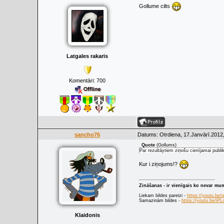
Gollume cilts
Latgales rakaris
Komentāri:
700
sancho76
Datums: Otrdiena, 17.Janvārī.2012,
Quote
(
Gollums
)
Par rezultāytiem ziņošu cienījamai publik
Kur i ziņojums!?
Zināšanas - ir vienīgais ko nevar mu
Liekam bildes pareizi -
https://youtu.be
Samazinām bildes -
https://youtu.be/i
Klaidonis