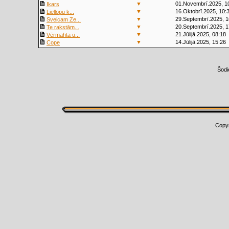
▼
01.Novembrī.2025, 1
Ikars
▼
16.Oktobrī.2025, 10:
Liellopu k...
▼
29.Septembrī.2025, 1
Sveicam Ze...
▼
20.Septembrī.2025, 1
Te rakstām...
▼
21.Jūlijā.2025, 08:18
Vērmahta u...
▼
14.Jūlijā.2025, 15:26
Cope
Šodi
Copy