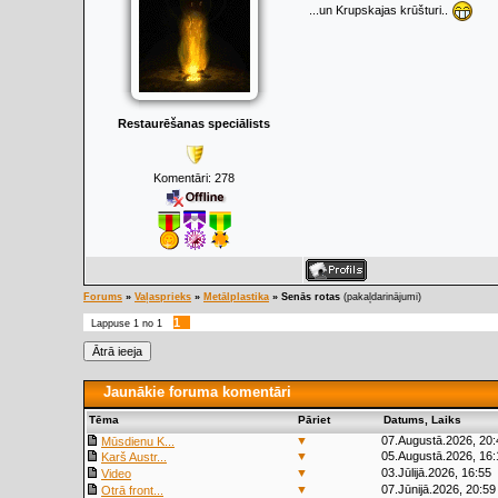
...un Krupskajas krūšturi..
Restaurēšanas speciālists
Komentāri:
278
Forums
»
Vaļasprieks
»
Metālplastika
»
Senās rotas
(pakaļdarinājumi)
1
Lappuse
1
no
1
Jaunākie foruma komentāri
Tēma
Pāriet
Datums, Laiks
▼
07.Augustā.2026, 20:
Mūsdienu K...
▼
05.Augustā.2026, 16:
Karš Austr...
▼
03.Jūlijā.2026, 16:55
Video
▼
07.Jūnijā.2026, 20:59
Otrā front...