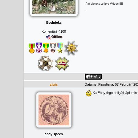
Par vienotu ,stipru Vidzemi!!!
.
Bodnieks
Komentāri:
4100
zigis
Datums: Pirmdiena, 07.Februārī.201
Ka Ebay tirgo obligāti jāpiemin 
ebay specs