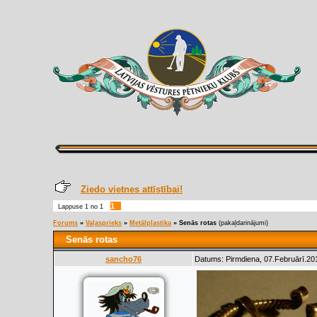
Ziedo vietnes attīstībai!
1
Lappuse
1
no
1
Forums
»
Vaļasprieks
»
Metālplastika
»
Senās rotas
(pakaļdarinājumi)
Senās rotas
sancho76
Datums: Pirmdiena, 07.Februārī.201