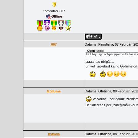
Komentāri:
607
007
Datums: Pirmdiena, 07.Februārī.201
Quote
(
zigis
)
Ka Ebay tirgo obligāti jāpiemin ka tās ir 
jaaaa..tas obligāti...
un vēl,,,jāpiebilst ka no Gollume cil
Gollums
Datums: Otrdiena, 08.Februārī.2011
Va velllos - par daudz izrekla
Bet intereses pēc,izmēģināšu vai i
bykova
Datums: Otrdiena, 08.Februārī.2011