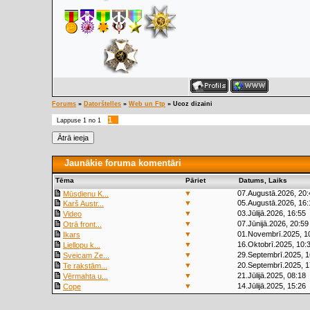
Forums
»
Datorštelles
»
Web un Ftp
»
Ucoz dizaini
1
Lappuse
1
no
1
Jaunākie foruma komentāri
Tēma
Pāriet
Datums, Laiks
▼
07.Augustā.2026, 20:
Mūsdienu K...
▼
05.Augustā.2026, 16:
Karš Austr...
▼
03.Jūlijā.2026, 16:55
Video
▼
07.Jūnijā.2026, 20:59
Otrā front...
▼
01.Novembrī.2025, 1
Ikars
▼
16.Oktobrī.2025, 10:
Liellopu k...
▼
29.Septembrī.2025, 1
Sveicam Ze...
▼
20.Septembrī.2025, 1
Te rakstām...
▼
21.Jūlijā.2025, 08:18
Vērmahta u...
▼
14.Jūlijā.2025, 15:26
Cope