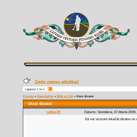
Ziedo vietnes attīstībai!
1
Lappuse
1
no
1
Forums
»
Datorštelles
»
Web un Ftp
»
Ucoz dizaini
Ucoz dizaini
rolliss79
Datums: Sestdiena, 07.Martā.2009,
Kā var ucozam iekačāt dizainu no c