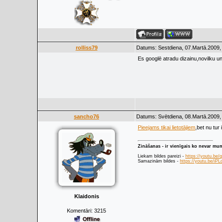
rolliss79
Datums: Sestdiena, 07.Martā.2009,
Es googlē atradu dizainu,novilku u
sancho76
Datums: Svētdiena, 08.Martā.2009,
Pieejams tikai lietotājiem
,bet nu tur
Zināšanas - ir vienīgais ko nevar mu
Liekam bildes pareizi -
https://youtu.be
Samazinām bildes -
https://youtu.be/i
Klaidonis
Komentāri:
3215