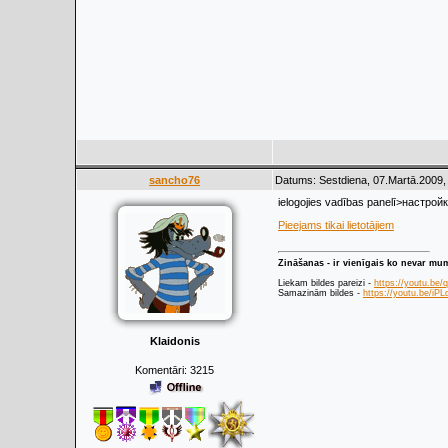
sancho76
Datums: Sestdiena, 07.Martā.2009,
ielogojies vadības panelī>настр
Pieejams tikai lietotājiem
Zināšanas - ir vienīgais ko nevar mu
Liekam bildes pareizi -
https://youtu.be
Samazinām bildes -
https://youtu.be/i
Klaidonis
Komentāri:
3215