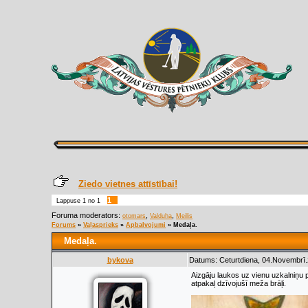
Ziedo vietnes attīstībai!
1
Lappuse
1
no
1
Foruma moderators:
,
,
otomars
Valduha
Meilis
Forums
»
Vaļasprieks
»
Apbalvojumi
»
Medaļa.
Medaļa.
bykova
Datums: Ceturtdiena, 04.Novembrī.
Aizgāju laukos uz vienu uzkalniņu p
atpakaļ dzīvojušī meža brāļi.