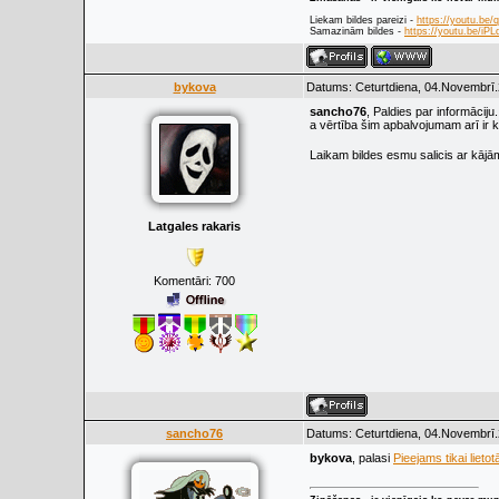
Liekam bildes pareizi -
https://youtu.be
Samazinām bildes -
https://youtu.be/i
bykova
Datums: Ceturtdiena, 04.Novembrī.
sancho76
, Paldies par informāciju.
a vērtība šim apbalvojumam arī ir 
Laikam bildes esmu salicis ar kāj
Latgales rakaris
Komentāri:
700
sancho76
Datums: Ceturtdiena, 04.Novembrī.
bykova
, palasi
Pieejams tikai lietot