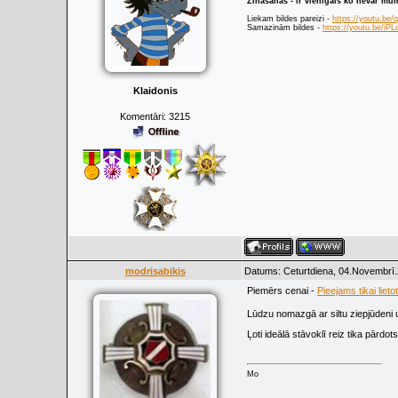
Zināšanas - ir vienīgais ko nevar mu
Liekam bildes pareizi -
https://youtu.be
Samazinām bildes -
https://youtu.be/i
Klaidonis
Komentāri:
3215
modrisabikis
Datums: Ceturtdiena, 04.Novembrī.
Piemērs cenai -
Pieejams tikai lieto
Lūdzu nomazgā ar siltu ziepjūdeni 
Ļoti ideālā stāvoklī reiz tika pārdot
Mo