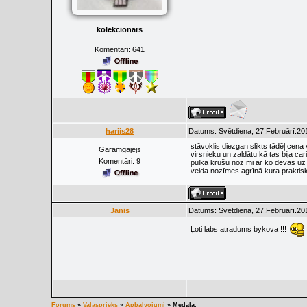
kolekcionārs
Komentāri:
641
harijs28
Datums: Svētdiena, 27.Februārī.201
stāvoklis diezgan slikts tādēļ cena 
Garāmgājējs
virsnieku un zaldātu kā tas bija car
Komentāri:
9
pulka krūšu nozīmi ar ko devās uz
veida nozīmes agrīnā kura praktiski
Jānis
Datums: Svētdiena, 27.Februārī.201
Ļoti labs atradums bykova !!!
Forums
»
Vaļasprieks
»
Apbalvojumi
»
Medaļa.