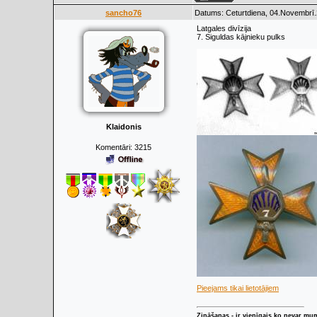
sancho76
Datums: Ceturtdiena, 04.Novembrī.
Latgales divīzija
7. Siguldas kājnieku pulks
Klaidonis
Komentāri:
3215
Pieejams tikai lietotājiem
Zināšanas - ir vienīgais ko nevar mu