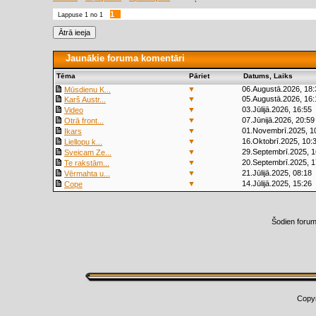
1
Lappuse
1
no
1
Jaunākie foruma komentāri
Tēma
Pāriet
Datums, Laiks
▼
06.Augustā.2026, 18:
Mūsdienu K...
▼
05.Augustā.2026, 16:
Karš Austr...
▼
03.Jūlijā.2026, 16:55
Video
▼
07.Jūnijā.2026, 20:59
Otrā front...
▼
01.Novembrī.2025, 1
Ikars
▼
16.Oktobrī.2025, 10:
Liellopu k...
▼
29.Septembrī.2025, 1
Sveicam Ze...
▼
20.Septembrī.2025, 1
Te rakstām...
▼
21.Jūlijā.2025, 08:18
Vērmahta u...
▼
14.Jūlijā.2025, 15:26
Cope
Šodien foru
Copy