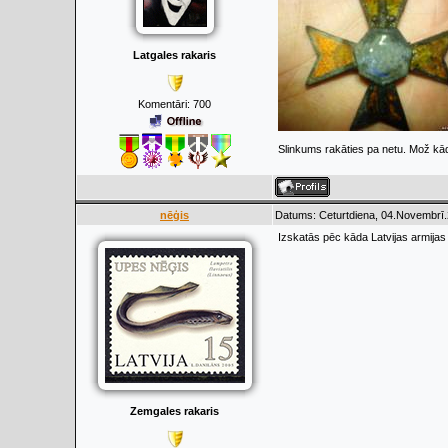
Latgales rakaris
Komentāri:
700
Slinkums rakāties pa netu. Mož kād
nēģis
Datums: Ceturtdiena, 04.Novembrī.
Izskatās pēc kāda Latvijas armija
Zemgales rakaris