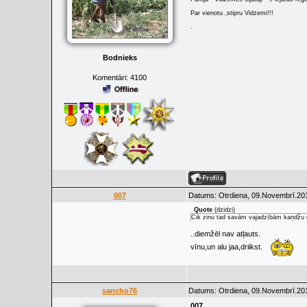
Par vienotu ,stipru Vidzemi!!!
.
Bodnieks
Komentāri:
4100
007
Datums: Otrdiena, 09.Novembrī.201
Quote
(
dzidzi
)
Cik zinu tad savām vajadzībām kaņdžu dz
..diemžēl nav atļauts.
vīnu,un alu jaa,driikst.
sancho76
Datums: Otrdiena, 09.Novembrī.201
007
,