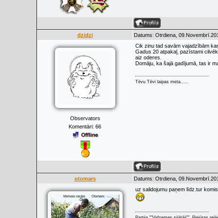
dzidzi
Datums: Otrdiena, 09.Novembrī.201
Cik zinu tad savām vajadzībām kaņdž
Gadus 20 atpakaļ, pazīstami cilvēki
aiz oderes.
Domāju, ka šajā gadījumā, tas ir m
Tēvu Tēvi laipas meta.....
Observators
Komentāri:
66
otomars
Datums: Otrdiena, 09.Novembrī.201
uz salidojumu paņem līdz.tur komisij
Partija ""Vidzemes sijātāji"" .Piejūras re