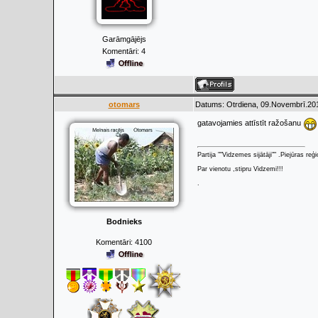
Garāmgājējs
Komentāri:
4
otomars
Datums: Otrdiena, 09.Novembrī.201
gatavojamies attīstīt ražošanu
Partija ""Vidzemes sijātāji"" .Piejūras re
Par vienotu ,stipru Vidzemi!!!
.
Bodnieks
Komentāri:
4100