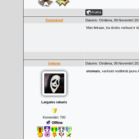
Tottenkopf
Datums: Otrdiena, 09.Novembrī.201
Man liekaas, ka dzeks varbuut ir dab
bykova
Datums: Otrdiena, 09.Novembrī.201
otomars
, varēsiet nodibināt jaun
Latgales rakaris
Komentāri:
700