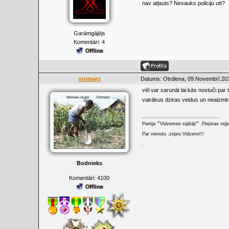
nav atļauts? Nesauks policiju utt?
Garāmgājējs
Komentāri:
4
otomars
Datums: Otrdiena, 09.Novembrī.201
vēl var sarunāt lai kās nostuči par
vairākus dziras veidus un neaizmir
Partija ""Vidzemes sijātāji"" .Piejūras re
Par vienotu ,stipru Vidzemi!!!
.
Bodnieks
Komentāri:
4100