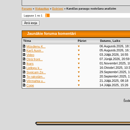
Forums
»
Viskautkas
»
Dzērieni
»
Kandžas paraugu nodošana analīzēm
1
Lappuse
1
no
1
Jaunākie foruma komentāri
Tēma
Pāriet
Datums, Laiks
▼
06.Augustā.2026, 18:
Mūsdienu K...
▼
05.Augustā.2026, 16:
Karš Austr...
▼
03.Jūlijā.2026, 16:55
Video
▼
07.Jūnijā.2026, 20:59
Otrā front...
▼
01.Novembrī.2025, 1
Ikars
▼
16.Oktobrī.2025, 10:
Liellopu k...
▼
29.Septembrī.2025, 1
Sveicam Ze...
▼
20.Septembrī.2025, 1
Te rakstām...
▼
21.Jūlijā.2025, 08:18
Vērmahta u...
▼
14.Jūlijā.2025, 15:26
Cope
Šodi