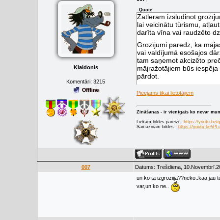
Quote
Zatleram izsludinot grozīj
lai veicinātu tūrismu, atļa
darīta vīna vai raudzēto d
Grozījumi paredz, ka mājas
vai valdījumā esošajos dā
tam saņemot akcizēto preč
mājražotājiem būs iespēja 
Klaidonis
pārdot.
Komentāri:
3215
Pieejams tikai lietotājiem
Zināšanas - ir vienīgais ko nevar mu
Liekam bildes pareizi -
https://youtu.be
Samazinām bildes -
https://youtu.be/i
007
Datums: Trešdiena, 10.Novembrī.20
un ko ta izgroziija??neko..kaa jau t
var,un ko ne..