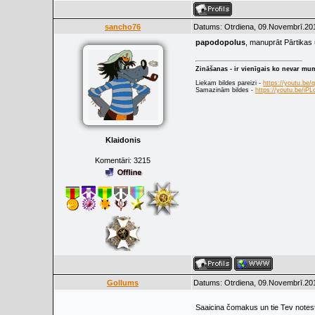
sancho76
Datums: Otrdiena, 09.Novembrī.201
papodopolus
, manuprāt Pārtikas
Zināšanas - ir vienīgais ko nevar mu
Liekam bildes pareizi -
https://youtu.be
Samazinām bildes -
https://youtu.be/i
Klaidonis
Komentāri:
3215
Gollums
Datums: Otrdiena, 09.Novembrī.201
Saaicina čomakus un tie Tev note