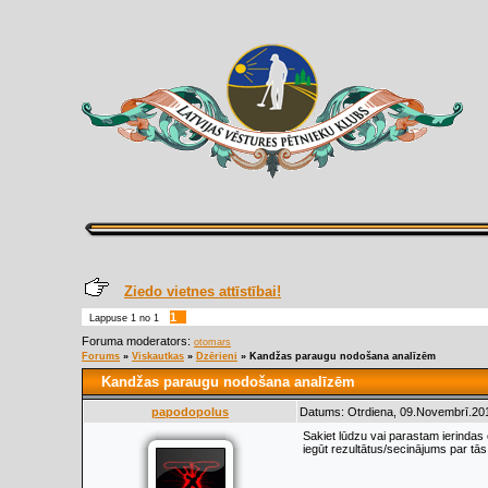
Ziedo vietnes attīstībai!
1
Lappuse
1
no
1
Foruma moderators:
otomars
Forums
»
Viskautkas
»
Dzērieni
»
Kandžas paraugu nodošana analīzēm
Kandžas paraugu nodošana analīzēm
papodopolus
Datums: Otrdiena, 09.Novembrī.201
Sakiet lūdzu vai parastam ierindas 
iegūt rezultātus/secinājums par tā