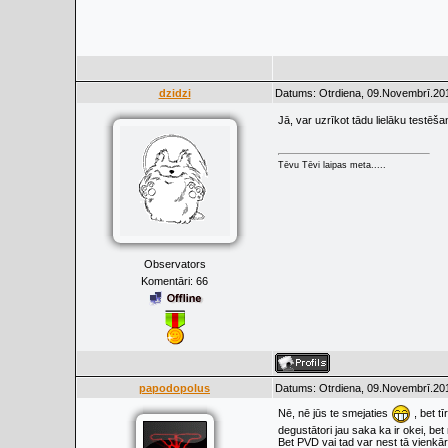
dzidzi
Datums: Otrdiena, 09.Novembrī.201
Jā, var uzrīkot tādu lielāku testēša
Tēvu Tēvi laipas meta.....
Observators
Komentāri:
66
papodopolus
Datums: Otrdiena, 09.Novembrī.201
Nē, nē jūs te smejaties
, bet tī
degustātori jau saka ka ir okei, bet
Bet PVD vai tad var nest tā vienkārš