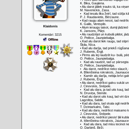
K. Bika, Gaujiena.
• Alu darot jāliek trauks tā, ka viņa
M. Navenickis, Zasa.
• Kad iesalu lika žeirī, tad sūtīja k
P. J. Raudavietis, Bērzaune.
• Kad raugu alam nesot, tad nedrīksto
K. Gailis, Ventspils.
Klaidonis
• Alum ieraugu taisot, dum­ji jādzied
K. Jansons, Plāņi.
• Alu raudzējot un kubulā pildot, jādz
Komentāri:
3215
O. Pelēce, Jaunpiebalga.
• Kad alu darot liek raugu, tad stipri 
Šķila, Nīca.
• Kad alu darīja, tad priekš rūgšanas
J. Rubenis, Ērgļi.
• Pirms alu lej raudzēt ku- bulā, pē
O. Pelēce, Jaunpiebalga.
• Kad alu raudzē, tad uz pārsegta k
O. Pelēce, Jaunpiebalga.
• Alu darot, nedrīkst neko slaucīt, c
A. Bīlenšteina rokraksts, Jaunauce
• Kamēr alu darīja, nebija brīvi gal
J. Rubenis, Ērgļi.
• Alu darot, nedrīkst galvu sukāt un 
J. Cinovskis, Snēpele.
• Kad alu dara, ja tad utis kauj, lad
N. Druviņa, Stende.
• Kad alu darot utis kauj, lad viri d
Lagzdiņa, Sabile.
• Kad alu dara, tad skala ogli nedrī
T. Dzintarkalns, Talsi.
• Kad alu dara, nedrīkst maisamo kla
J. Cinovskis, Snēpele.
• Alu darot, nedrīkst pie­sis! ļiiii ku
A. Itīlenšteina rokraksts, Jaunauce
• Kad alu dara, tad misu tecinot nedr
O. Darbiņš, Birži.