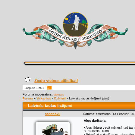
Ziedo vietnes attīstībai!
1
Lappuse
1
no
1
Foruma moderators:
otomars
Forums
»
Viskautkas
»
Dzērieni
»
Latviešu tautas ticējumi
(alus)
Latviešu tautas ticējumi
sancho76
Datums: Svētdiena, 13.Februārī.201
Alus darīšana.
• Alus jādara vecā mēnesī, tad tas 
S. Gūberts, 1688.
• Priekš alus darīšanas va­jaga ēst 