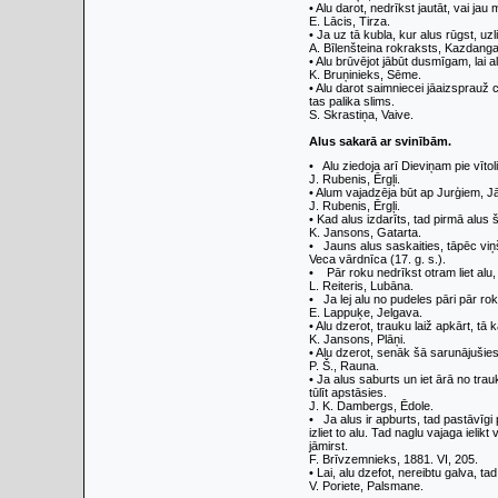
• Alu darot, nedrīkst jautāt, vai jau 
E. Lācis, Tirza.
• Ja uz tā kubla, kur alus rūgst, uzl
A. Bīlenšteina rokraksts, Kazdanga
• Alu brūvējot jābūt dusmī­gam, lai a
K. Bruņinieks, Sēme.
• Alu darot saimniecei jā­aizsprauž
tas palika slims.
S. Skrastiņa, Vaive.
Alus sakarā ar svi­nībām.
• Alu ziedoja arī Dieviņam pie vītol
J. Rubenis, Ērgļi.
• Alum vajadzēja būt ap Jurģiem, J
J. Rubenis, Ērgļi.
• Kad alus izdarīts, tad pir­mā alus 
K. Jansons, Gatarta.
• Jauns alus saskaities, tā­pēc viņ
Veca vārdnīca (17. g. s.).
• Pār roku nedrīkst otram liet alu,
L. Reiteris, Lubāna.
• Ja lej alu no pudeles pāri pār rok
E. Lappuķe, Jelgava.
• Alu dzerot, trauku laiž ap­kārt, tā
K. Jansons, Plāņi.
• Alu dzerot, senāk šā saru­nājušies. 
P. Š., Rauna.
• Ja alus saburts un iet ārā no trau
tūlīt apstāsies.
J. K. Dambergs, Ēdole.
• Ja alus ir apburts, tad pastāvīgi
izliet to alu. Tad naglu vajaga ielikt
jāmirst.
F. Brīvzemnieks, 1881. VI, 205.
• Lai, alu dzefot, nereibtu galva, tad
V. Poriete, Palsmane.