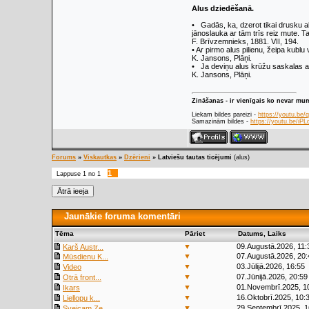
Alus dziedēšanā.
• Gadās, ka, dzerot tikai drusku al
jānoslauka ar tām trīs reiz mu­te. T
F. Brīvzemnieks, 1881. VII, 194.
• Ar pirmo alus pilienu, žeipa kublu 
K. Jansons, Plāņi.
• Ja deviņu alus krūžu sa­skalas at
K. Jansons, Plāņi.
Zināšanas - ir vienīgais ko nevar mu
Liekam bildes pareizi -
https://youtu.be
Samazinām bildes -
https://youtu.be/i
Forums
»
Viskautkas
»
Dzērieni
»
Latviešu tautas ticējumi
(alus)
1
Lappuse
1
no
1
Jaunākie foruma komentāri
Tēma
Pāriet
Datums, Laiks
▼
09.Augustā.2026, 11:
Karš Austr...
▼
07.Augustā.2026, 20:
Mūsdienu K...
▼
03.Jūlijā.2026, 16:55
Video
▼
07.Jūnijā.2026, 20:59
Otrā front...
▼
01.Novembrī.2025, 1
Ikars
▼
16.Oktobrī.2025, 10:
Liellopu k...
▼
29.Septembrī.2025, 1
Sveicam Ze...