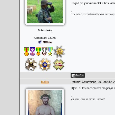
Tagad pie jaunajiem elektrības tari
Tev nebūs svešu tautu Dievus turēt augs
Stāstnieks
Komentāri:
13176
Meilis
Datums: Ceturtdiena, 20.Februārī.2
Kļavu sulas neesmu vēl mēģinājis n
Ja vari - dari, ja nevari - nesāc!