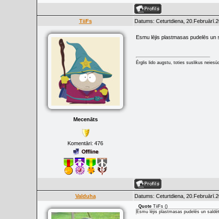
TiiFs
Datums: Ceturtdiena, 20.Februārī.2
Esmu lējis plastmasas pudelēs un 
Ērglis lido augstu, toties suslikus neiesū
Mecenāts
Komentāri:
476
Valduha
Datums: Ceturtdiena, 20.Februārī.2
Quote
TiiFs
(
)
Esmu lējis plastmasas pudelēs un saldē