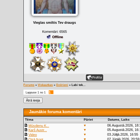
Vieglas smiltis Tev draugs
Komentāri:
6565
Forums
»
Viskautkas
»
Dzērieni
»
Labi tek...
1
Lappuse
1
no
1
Jaunākie foruma komentāri
Tēma
Pāriet
Datums, Laiks
▼
06.Augustā.2026, 18:
Mūsdienu K...
▼
05.Augustā.2026, 16:
Karš Austr...
▼
03.Jūlijā.2026, 16:55
Video
▼
07.Jūnijā.2026, 20:59
Otrā front...