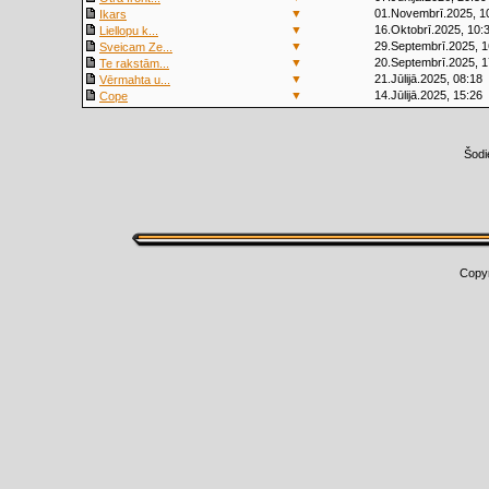
▼
01.Novembrī.2025, 1
Ikars
▼
16.Oktobrī.2025, 10:
Liellopu k...
▼
29.Septembrī.2025, 1
Sveicam Ze...
▼
20.Septembrī.2025, 1
Te rakstām...
▼
21.Jūlijā.2025, 08:18
Vērmahta u...
▼
14.Jūlijā.2025, 15:26
Cope
Šodi
Copy