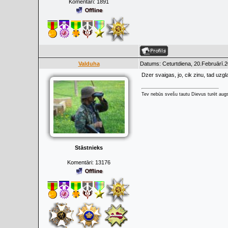
Komentāri:
1891
Valduha
Datums: Ceturtdiena, 20.Februārī.2
Dzer svaigas, jo, cik zinu, tad uzg
Tev nebūs svešu tautu Dievus turēt augs
Stāstnieks
Komentāri:
13176