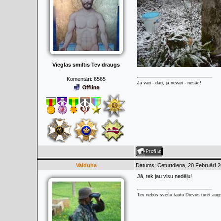
Vieglas smiltis Tev draugs
Komentāri:
6565
Ja vari - dari, ja nevari - nesāc!
Valduha
Datums: Ceturtdiena, 20.Februārī.2
Jā, tek jau visu nedēļu!
Tev nebūs svešu tautu Dievus turēt augs