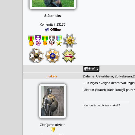
Stāstnieks
Komentāri:
13176
rukets
Datums: Ceturtdiena, 20.Februārī.2
Jūs viņas svaigas dzerat vai uzgla
jāiet un jāsaurbj kāds kociņš pa b
Kas tas ir un cik tas maksā?
Cienījams cilvēks