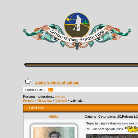
Ziedo vietnes attīstībai!
1
Lappuse
1
no
1
Foruma moderators:
otomars
Forums
»
Viskautkas
»
Dzērieni
»
Labi tek...
Labi tek...
Meilis
Datums: Ceturtdiena, 20.Februārī.2
Neparasti agri sākusies sulu sezon
Pa 3 dienām spainis pilns.