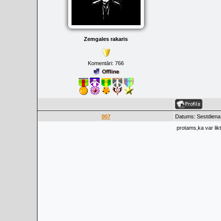
Zemgales rakaris
Komentāri:
766
007
Datums: Sestdiena,
protams,ka var lik