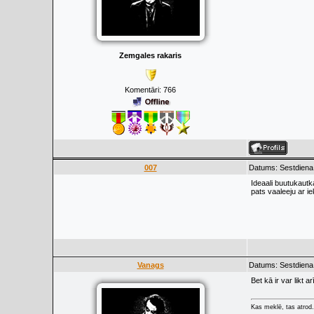
Zemgales rakaris
Komentāri:
766
007
Datums: Sestdiena,
Ideaali buutukaut
pats vaaleeju ar i
Vanags
Datums: Sestdiena,
Bet kā ir var likt
Kas meklē, tas atrod.