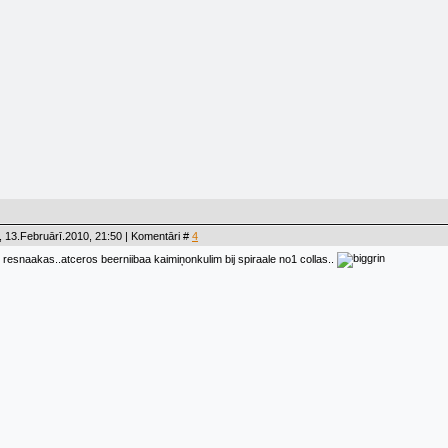
 13.Februārī.2010, 21:50 | Komentāri #
4
t resnaakas..atceros beerniibaa kaimiņonkulim bij spiraale no1 collas..