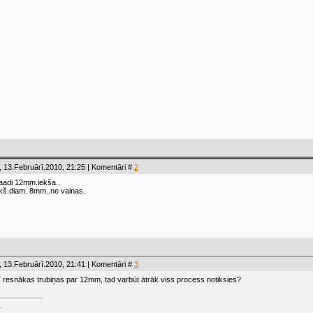
 13.Februārī.2010, 21:25 | Komentāri #
2
kaadi 12mm.iekša..
ekš.diam. 8mm..ne vainas.
 13.Februārī.2010, 21:41 | Komentāri #
3
 arī resnākas trubiņas par 12mm, tad varbūt ātrāk viss process notiksies?
.