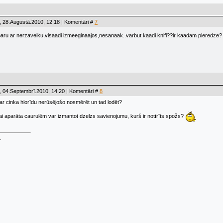
 28.Augustā.2010, 12:18 | Komentāri #
7
paru ar nerzaveiku,visaadi izmeeginaajos,nesanaak..varbut kaadi knifi??ir kaadam pieredze
 04.Septembrī.2010, 14:20 | Komentāri #
8
s ar cinka hlorīdu nerūsējošo nosmērēt un tad lodēt?
ai aparāta caurulēm var izmantot dzelzs savienojumu, kurš ir notīrīts spožs?
.