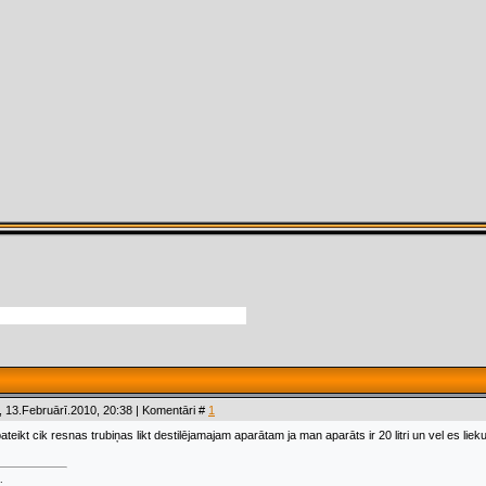
 13.Februārī.2010, 20:38 | Komentāri #
1
eikt cik resnas trubiņas likt destilējamajam aparātam ja man aparāts ir 20 litri un vel es liek
.