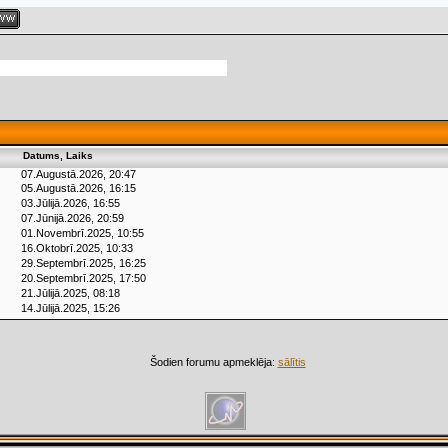
Datums, Laiks
07.Augustā.2026, 20:47
05.Augustā.2026, 16:15
03.Jūlijā.2026, 16:55
07.Jūnijā.2026, 20:59
01.Novembrī.2025, 10:55
16.Oktobrī.2025, 10:33
29.Septembrī.2025, 16:25
20.Septembrī.2025, 17:50
21.Jūlijā.2025, 08:18
14.Jūlijā.2025, 15:26
Šodien forumu apmeklēja:
sālītis