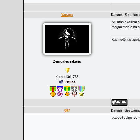
Vanags
Datums: Sestdiena,
Nu man skaidrāka b
tad jau manīs kā 
Kas meklē, tas atrod.
Zemgales rakaris
Komentāri:
766
007
Datums: Sestdiena,
papeeti saites,es t