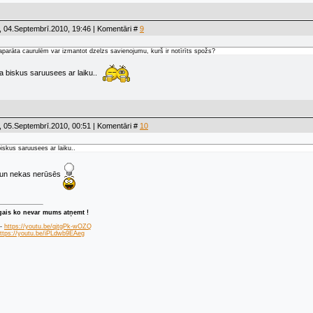
 04.Septembrī.2010, 19:46 | Komentāri #
9
aparāta caurulēm var izmantot dzelzs savienojumu, kurš ir notīrīts spožs?
a biskus saruusees ar laiku..
 05.Septembrī.2010, 00:51 | Komentāri #
10
iskus saruusees ar laiku..
s un nekas nerūsēs
īgais ko nevar mums atņemt !
 -
https://youtu.be/qjtgPk-wOZQ
ttps://youtu.be/iPLdwb9EAeg