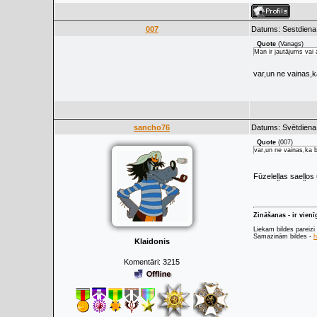
007
Datums: Sestdiena,
Quote
(
Vanags
)
Man ir jautājums vai 
var,un ne vainas,k
sancho76
Datums: Svētdiena,
Quote
(
007
)
var,un ne vainas,ka b
Fūzeleļļas saeļļo
Zināšanas - ir vien
Liekam bildes pareizi
Samazinām bildes -
h
Klaidonis
Komentāri:
3215