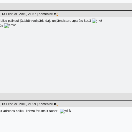
 13.Februārī.2010, 21:57 | Komentāri #
5
ilde palikusi, jādabūn vel pāris daļu un jāmeistero aparāts kopā
būs
.
 13.Februārī.2010, 21:59 | Komentāri #
6
ur adreses saliku..krievu forums ir super..