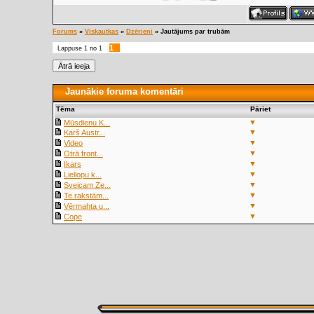
Forums
»
Viskautkas
»
Dzērieni
»
Jautājums par trubām
1
Lappuse
1
no
1
Jaunākie foruma komentāri
Tēma
Pāriet
▼
Mūsdienu K...
▼
Karš Austr...
▼
Video
▼
Otrā front...
▼
Ikars
▼
Liellopu k...
▼
Sveicam Ze...
▼
Te rakstām...
▼
Vērmahta u...
▼
Cope