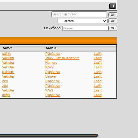
Meklēšana:
Аutors
Sadaļa
sālītis
Pļāpātuve
Lasīt
Valduha
1945 - līdz mūsdienām
Lasīt
Valduha
Humors
Lasīt
Valduha
WW2
Lasīt
Kalnietis
Pļāpātuve
Lasīt
Valduha
Virtuve
Lasīt
zed
Pļāpātuve
Lasīt
zed
Pļāpātuve
Lasīt
Valduha
WW2
Lasīt
nēģis
Pļāpātuve
Lasīt