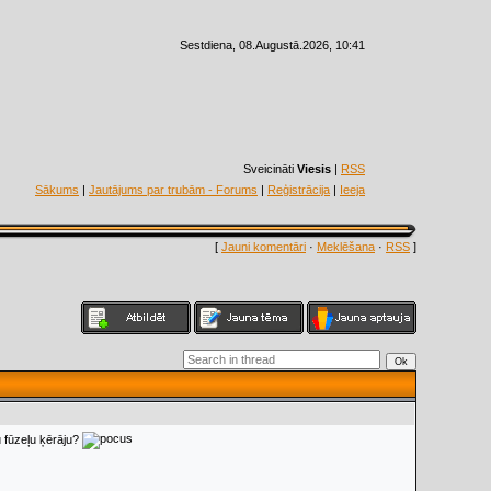
Sestdiena, 08.Augustā.2026, 10:41
Sveicināti
Viesis
|
RSS
Sākums
|
Jautājums par trubām - Forums
|
Reģistrācija
|
Ieeja
[
Jauni komentāri
·
Meklēšana
·
RSS
]
u fūzeļu ķērāju?