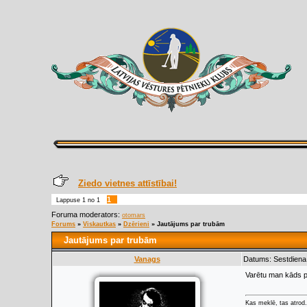
Ziedo vietnes attīstībai!
1
Lappuse
1
no
1
Foruma moderators:
otomars
Forums
»
Viskautkas
»
Dzērieni
»
Jautājums par trubām
Jautājums par trubām
Vanags
Datums: Sestdiena,
Varētu man kāds pat
Kas meklē, tas atrod.