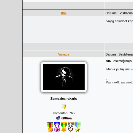
007
Datums: Sestdiena,
Vajag salodeet ka
Vanags
Datums: Sestdiena,
007
, esi mēģināji
Man ir jautājums v
Kas meklē, tas atrod.
Zemgales rakaris
Komentāri:
766