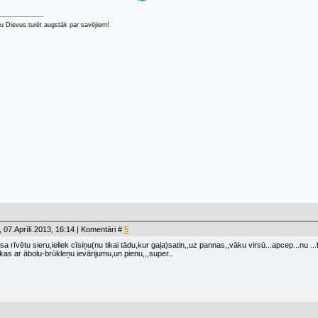
u Dievus turēt augstāk par savējiem!
 07.Aprīlī.2013, 16:14 | Komentāri #
5
sa rīvētu sieru,ieliek cīsiņu(nu tikai tādu,kur gaļa)satin,,uz pannas,,vāku virsū...apcep...nu ..
ūkas ar ābolu-brūkleņu ievārijumu,un pienu,,,super..