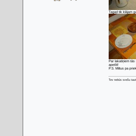
Tagad tik klājam 
Par lakatiņiem tās
apetīti!
P.S. Miltus pa pri
Tev nebūs svešu taut