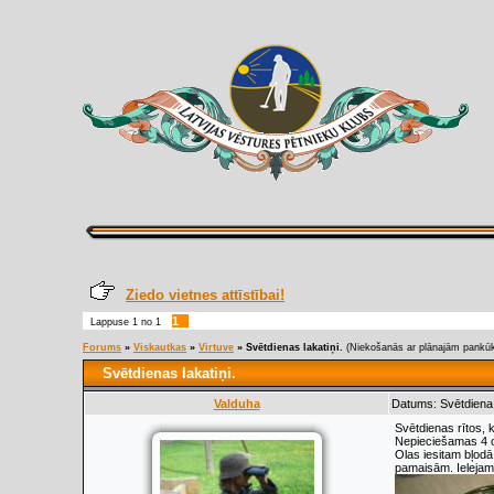
Ziedo vietnes attīstībai!
1
Lappuse
1
no
1
Forums
»
Viskautkas
»
Virtuve
»
Svētdienas lakatiņi.
(Niekošanās ar plānajām pankū
Svētdienas lakatiņi.
Valduha
Datums: Svētdiena,
Svētdienas rītos, 
Nepieciešamas 4 ol
Olas iesitam bļodā
pamaisām. Ielejam