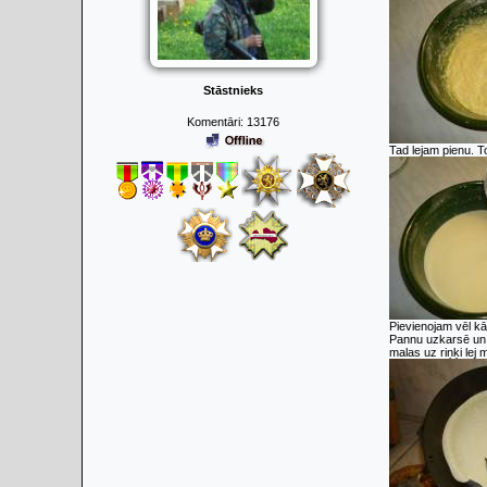
Stāstnieks
Komentāri:
13176
Tad lejam pienu. To
Pievienojam vēl k
Pannu uzkarsē un u
malas uz riņķi lej 