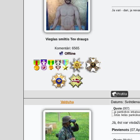
Ja vari - dari, ja neva
Vieglas smiltis Tev draugs
Komentāri:
6565
Valduha
Datums: Svētdiena,
Quote
(
007
)
..ja pankokos iekaisa 
..šitās lielās pankūk
Jā, ēst var visdaž
Pievienots
(07.Apr
----------------------