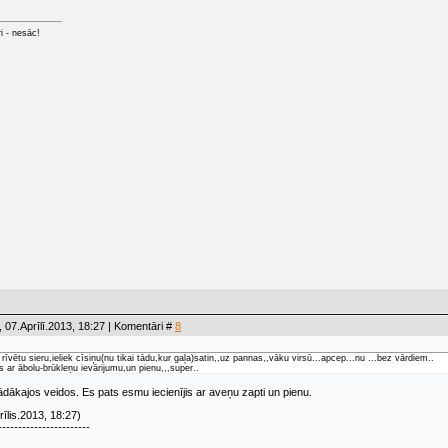
ri - nesāc!
 07.Aprīlī.2013, 18:27 | Komentāri #
8
rīvētu sieru,ieliek cīsiņu(nu tikai tādu,kur gaļa)satin,,uz pannas,,vāku virsū...apcep...nu ...bez vārdiem..
as ar ābolu-brūkleņu ievārijumu,un pienu,,,super..
ādākajos veidos. Es pats esmu iecienījis ar aveņu zapti un pienu.
īlis.2013, 18:27)
-----------------------