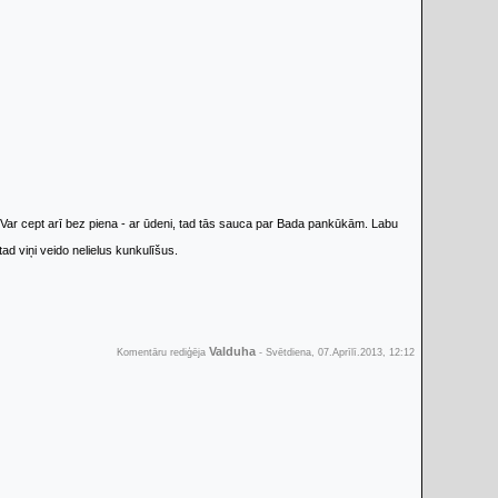
u. Var cept arī bez piena - ar ūdeni, tad tās sauca par Bada pankūkām. Labu
ad viņi veido nelielus kunkulīšus.
Valduha
Komentāru rediģēja
-
Svētdiena, 07.Aprīlī.2013, 12:12