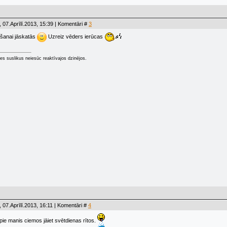
 07.Aprīlī.2013, 15:39 | Komentāri #
3
ošanai jāskatās
Uzreiz vēders ierūcas
ties suslikus neiesūc reaktīvajos dzinējos.
 07.Aprīlī.2013, 16:11 | Komentāri #
4
 pie manis ciemos jāiet svētdienas rītos.