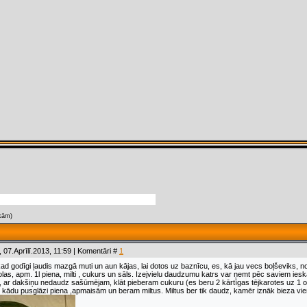
kām)
 07.Aprīlī.2013, 11:59 | Komentāri #
1
kad godīgi ļaudis mazgā muti un aun kājas, lai dotos uz baznīcu, es, kā jau vecs boļševiks, n
as, apm. 1l piena, milti , cukurs un sāls. Izejvielu daudzumu katrs var ņemt pēc saviem iesk
, ar dakšiņu nedaudz sašūmējam, klāt pieberam cukuru (es beru 2 kārtīgas tējkarotes uz 1 olu
 kādu pusglāzi piena ,apmaisām un beram miltus. Miltus ber tik daudz, kamēr iznāk bieza v