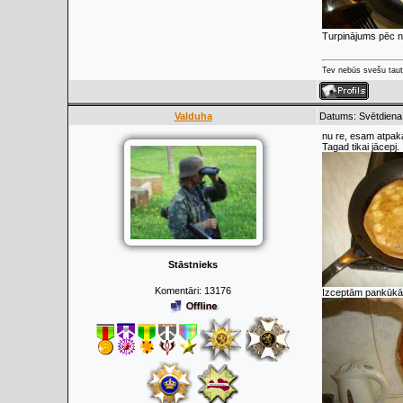
Turpinājums pēc ne
Tev nebūs svešu taut
Valduha
Datums: Svētdiena,
nu re, esam atpakaļ
Tagad tikai jācepj.
Stāstnieks
Komentāri:
13176
Izceptām pankūkām