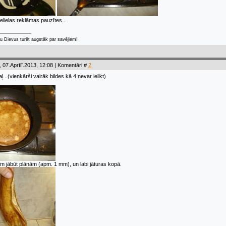
lielas reklāmas pauzītes...
u Dievus turēt augstāk par savējiem!
 07.Aprīlī.2013, 12:08 | Komentāri #
2
...(vienkārši vairāk bildes kā 4 nevar ielikt)
 jābūt plānām (apm. 1 mm), un labi jāturas kopā.