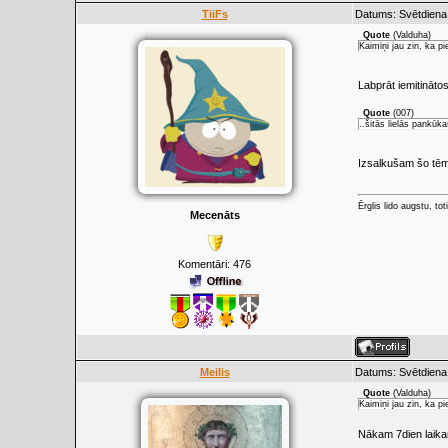
TiiFs
Datums: Svētdiena,
Quote
(
Valduha
)
Kaimiņi jau zin, ka p
Labprāt iemitināt
Quote
(
007
)
..šitās lielās pankūk
Izsalkušam šo tēm
Ērglis lido augstu, to
Mecenāts
Komentāri:
476
Meilis
Datums: Svētdiena,
Quote
(
Valduha
)
Kaimiņi jau zin, ka p
Nākam 7dien laikam