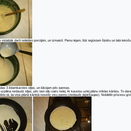
 vislabāk darīt nelielām porcijām, un izmaisīt. Pienu lejam, līdz iegūstam šķidru un labi teko
ādas 3 ēdamkarotes eļļas, un lūkojam pēc pannas.
zpilina nedaudz eļļas, pēc tam eļļu vairs nelej. Ar kausiņu uzlej plānu mīklas kārtiņu. To dar
mīklu tā, lai viņa plānā kārtiņā nosedz visu pannu (nedaudz jāpiešaujas). Nobildēt procesu grūti,