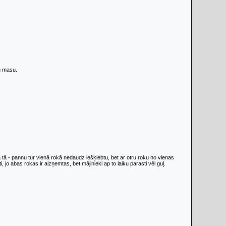
šu masu.
a tā - pannu tur vienā rokā nedaudz iešķiebtu, bet ar otru roku no vienas
 jo abas rokas ir aizņemtas, bet mājinieki ap to laiku parasti vēl guļ.