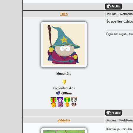
TiiFs
Datums: Svētdiena,
Šo apetītes uzlab
Ērglis lido augstu, to
Mecenāts
Komentāri:
476
Valduha
Datums: Svētdiena,
Kaimiņi jau zin, ka