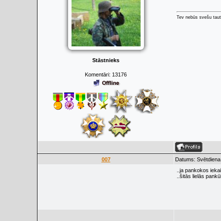
Tev nebūs svešu taut
Stāstnieks
Komentāri:
13176
007
Datums: Svētdiena,
..ja pankokos iekai
..šitās lielās pank