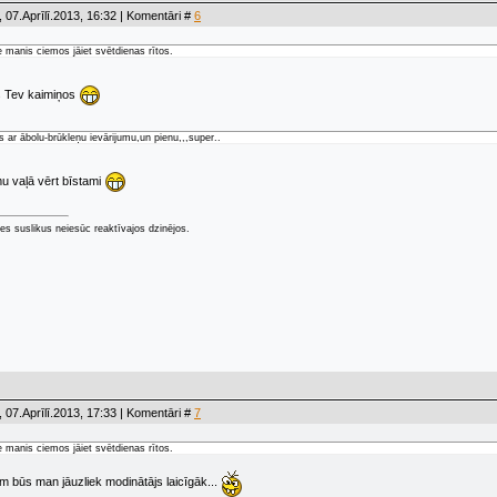
 07.Aprīlī.2013, 16:32 | Komentāri #
6
ie manis ciemos jāiet svētdienas rītos.
os Tev kaimiņos
as ar ābolu-brūkleņu ievārijumu,un pienu,,,super..
u vaļā vērt bīstami
ties suslikus neiesūc reaktīvajos dzinējos.
 07.Aprīlī.2013, 17:33 | Komentāri #
7
ie manis ciemos jāiet svētdienas rītos.
 būs man jāuzliek modinātājs laicīgāk...