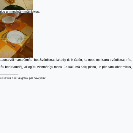
galdu un modinām mājniekus.
 sauca vēl mana Omīte, bet Svētdienas lakatiņi tie ir tāpēc, ka cepu tos katru svētdienas rīt
ekšu beru tamdēļ, lai iegūtu vienmērīgu masu. Ja sākumā salej pienu, un pēc tam ieber miltus, t
u Dievus turēt augstāk par savējiem!