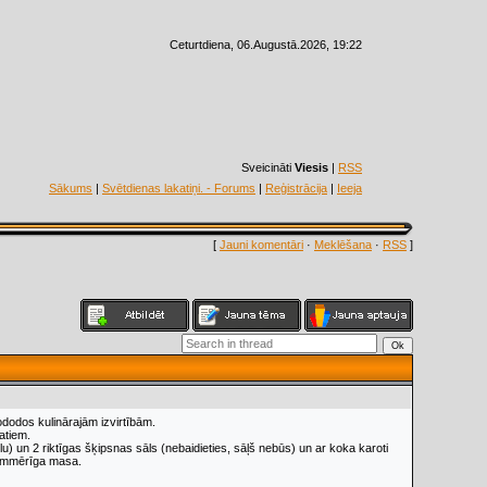
Ceturtdiena, 06.Augustā.2026, 19:22
Sveicināti
Viesis
|
RSS
Sākums
|
Svētdienas lakatiņi. - Forums
|
Reģistrācija
|
Ieeja
[
Jauni komentāri
·
Meklēšana
·
RSS
]
ododos kulinārajām izvirtībām.
atiem.
) un 2 riktīgas šķipsnas sāls (nebaidieties, sāļš nebūs) un ar koka karoti
iemmērīga masa.