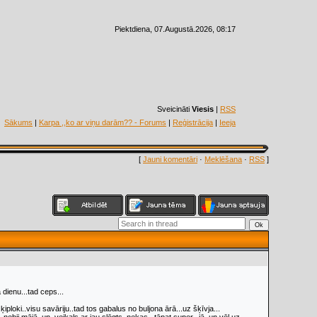
Piektdiena, 07.Augustā.2026, 08:17
Sveicināti
Viesis
|
RSS
Sākums
|
Karpa ,,ko ar viņu darām?? - Forums
|
Reģistrācija
|
Ieeja
[
Jauni komentāri
·
Meklēšana
·
RSS
]
 dienu...tad ceps...
ķiploki..visu savāriju..tad tos gabalus no buljona ārā...uz šķīvja...