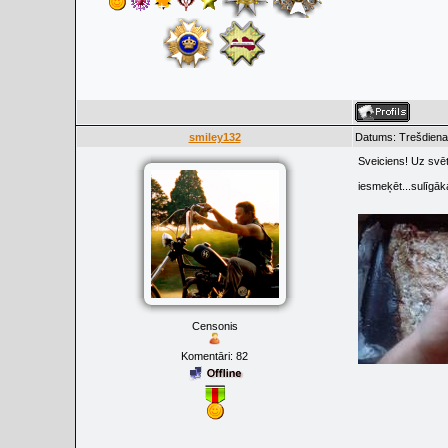
smiley132
Datums: Trešdiena,
Sveiciens! Uz svē
iesmeķēt...sulīgā
Censonis
Komentāri:
82