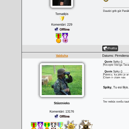
Daudzi grib gūt Panā
Tematiķis
Komentāri:
229
Valduha
Datums: Pirmdiena,
Quote
Spiky
(
)
Recepte līdzīga Tava
Quote
Spiky
(
)
Pateicu, ka joks jo ar
Citam ir citam nav.
Spiky
, Tu esi līķis
Tev nebūs svešu taut
Stāstnieks
Komentāri:
13176