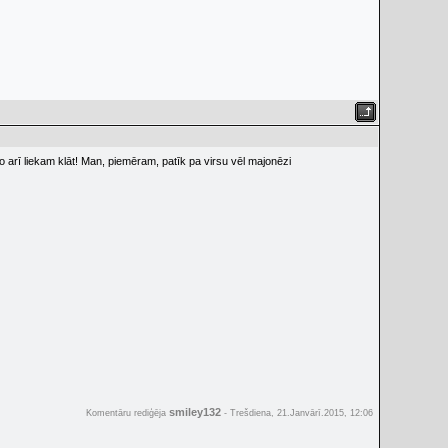
 arī liekam klāt! Man, piemēram, patīk pa virsu vēl majonēzi
smiley132
Komentāru rediģēja
-
Trešdiena, 21.Janvārī.2015, 12:06