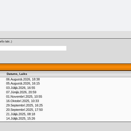
ršo labi..)
Datums, Laiks
06.Augustā.2026, 18:38
05.Augustā.2026, 16:15
03.Jūlijā.2026, 16:55
07.Jūnijā.2026, 20:59
01.Novembrī.2025, 10:55
16.Oktobrī.2025, 10:33
29.Septembrī.2025, 16:25
20.Septembrī.2025, 17:50
21.Jūlijā.2025, 08:18
14.Jūlijā.2025, 15:26