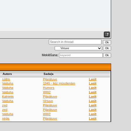
Meklēšana:
Аutors
Sadaļa
sālītis
Pļāpātuve
Lasīt
Valduha
1945 - līdz mūsdienām
Lasīt
Valduha
Humors
Lasīt
Valduha
WW2
Lasīt
Kalnietis
Pļāpātuve
Lasīt
Valduha
Virtuve
Lasīt
zed
Pļāpātuve
Lasīt
zed
Pļāpātuve
Lasīt
Valduha
WW2
Lasīt
nēģis
Pļāpātuve
Lasīt