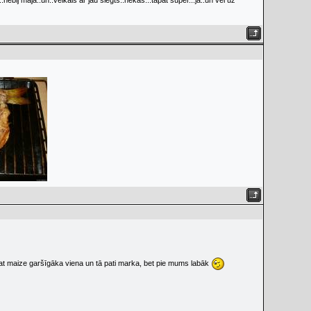
i..nebij mājā..un..veikals ar jau slēgts..nekas...tāpat super...jā..un vēl uz
pat maize garšīgāka viena un tā pati marka, bet pie mums labāk