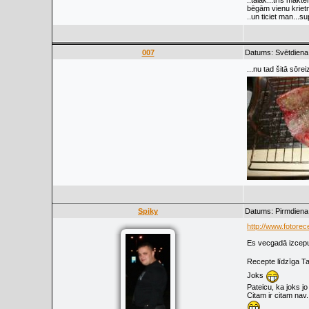
..tālāk...trīs makte
bēgām vienu krietnu
..un ticiet man...su
007
Datums: Svētdiena,
...nu tad šitā sōre
Spiky
Datums: Pirmdiena,
http://www.fotorec
Es vecgadā izcepu
Recepte līdzīga Ta
Joks
Pateicu, ka joks jo
Citam ir citam nav.