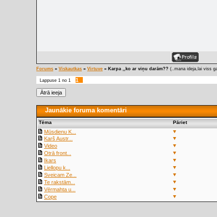
Forums
»
Viskautkas
»
Virtuve
»
Karpa ,,ko ar viņu darām??
(..mana ideja,lai viss ga
1
Lappuse
1
no
1
Jaunākie foruma komentāri
Tēma
Pāriet
▼
Mūsdienu K...
▼
Karš Austr...
▼
Video
▼
Otrā front...
▼
Ikars
▼
Liellopu k...
▼
Sveicam Ze...
▼
Te rakstām...
▼
Vērmahta u...
▼
Cope