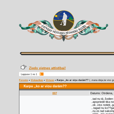
Ziedo vietnes attīstībai!
1
Lappuse
1
no
1
Forums
»
Viskautkas
»
Virtuve
»
Karpa ,,ko ar viņu darām??
(..mana ideja,lai viss ga
Karpa ,,ko ar viņu darām??
007
Datums: Otrdiena,
..tad nu tā..šodie
..apspriedē tika no
..ok..viss notiek..
...tagad nu ko??ga
..nu es tad sakompo