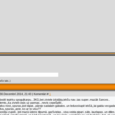
ršo labi..)
 30.Decembrī.2014, 21:43 | Komentāri #
1
n bodē iepirku spoguļkarpu...3KG,bet zivtele izķidāta,iekšu nav..tas super..mazāk šances..
lemts,,ka zivteli ceps uz pannas...nevis cepešplītī..
galvu nost,,spuras,asti tāpat...pārejo sadalam gabalos..un ledusskapē iekšā,,lai gaida vecgada
lva,,spuras,,aste..ko ar to visu??
nēju zupeli...ļoti mazā ūdens tilpumā..garšvielas...visa veida pipari..sāls..laurlapas..un dilles.