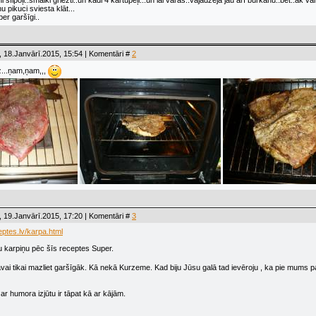
ni sīipoļi..smalki griezti..un kādi 4 kartupeļi...un lai vārās..vajadzēja jau arī burkānu..bet..ak va
 pikuci sviesta klāt...
per garšīgi..
 18.Janvārī.2015, 15:54 | Komentāri #
2
iz...ņam,ņam,,,
 19.Janvārī.2015, 17:20 | Komentāri #
3
eptes.lv/karpa.html
 karpiņu pēc šīs receptes Super.
vai tikai mazliet garšīgāk. Kā nekā Kurzeme. Kad biju Jūsu galā tad ievēroju , ka pie mums 
 ar humora izjūtu ir tāpat kā ar kājām.