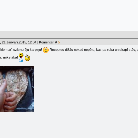
 21.Janvārī.2015, 12:04 | Komentāri #
5
tkiem arī uzšmorēju karpiņu!
Receptes dižās nekad nepētu, kas pa roka un skapī stāv, to
ka, mīkstāka!