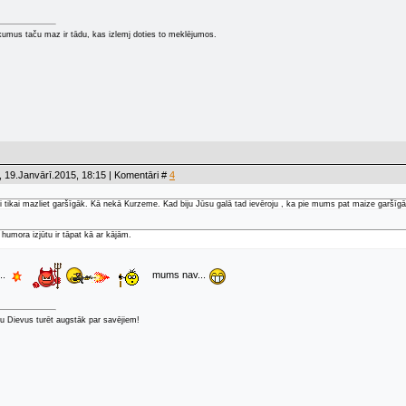
kumus taču maz ir tādu, kas izlemj doties to meklējumos.
 19.Janvārī.2015, 18:15 | Komentāri #
4
i tikai mazliet garšīgāk. Kā nekā Kurzeme. Kad biju Jūsu galā tad ievēroju , ka pie mums pat maize garšīg
 humora izjūtu ir tāpat kā ar kājām.
...
mums nav...
u Dievus turēt augstāk par savējiem!