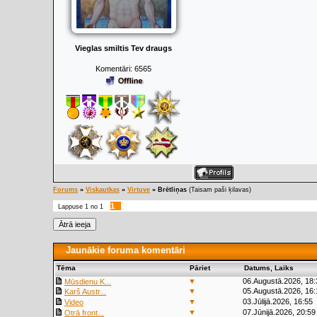
Vieglas smiltis Tev draugs
Komentāri:
6565
Forums
»
Viskautkas
»
Virtuve
»
Brētliņas
(Taisam paši ķilavas)
1
Lappuse
1
no
1
Jaunākie foruma komentāri
Tēma
Pāriet
Datums, Laiks
▼
06.Augustā.2026, 18:
Mūsdienu K...
▼
05.Augustā.2026, 16:
Karš Austr...
▼
03.Jūlijā.2026, 16:55
Video
▼
07.Jūnijā.2026, 20:59
Otrā front...