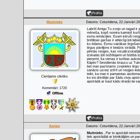
Muitnieks
Datums: Ceturtdiena, 22.Janvārī.20
Labrīt! Amigo Tu zvejo un tagad ir a
mēneša, kopš nomira kaimiņš kurš d
esmu iemācījies. Esam ķēruši reņges
brētliņas garšas ir attiecīgi ļoti l
ko ēdamu. Esmu vairākas tirgošanās 
tirgus pāviljons ir beidzis strādāt
pirktās reņģes, kas vizuāli izskatī
izskatās ļoti nožēlojami un būtībā 
pieņemt, ka vienas ir turētas auks
Kāpēc? Sestdienās braucu uz Tukuma t
bet man pazīstams zvejnieks tirgo 
sanācis uzreiz iztīrīt un reņģes le
teikt, ka man ir pamatotas aizdomas,
Cienījams cilvēks
ko esi drirdējis par šādu zivju apst
apstrādā ar kaut kādu draņķi lai sa
Komentāri:
1720
Amigo
Datums: Ceturtdiena, 22.Janvārī.20
Muitnieks
, Par to apstrādi neesmu 
tiek apstrādāti ar ķimikālijām un pa