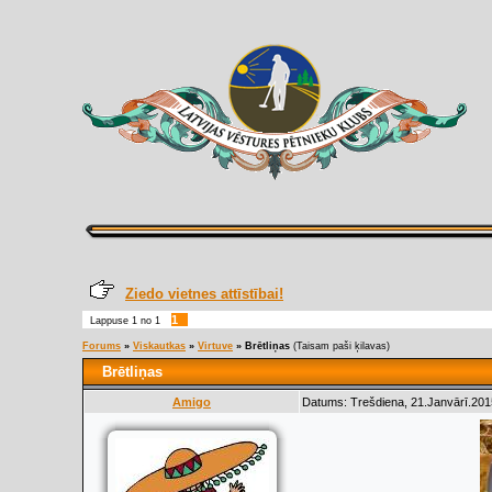
Ziedo vietnes attīstībai!
1
Lappuse
1
no
1
Forums
»
Viskautkas
»
Virtuve
»
Brētliņas
(Taisam paši ķilavas)
Brētliņas
Amigo
Datums: Trešdiena, 21.Janvārī.201