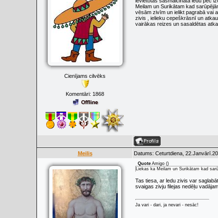
ievietotas sasmalcinātā ledū pēc izc
Meilam un Surikātam kad sarūpējām 
vēsām zivīm un ielikt pagrabā vai ar
zivis , ielieku cepeškrāsnī un atka
vairākas reizes un sasaldētas atk
Cienījams cilvēks
Komentāri:
1868
Meilis
Datums: Ceturtdiena, 22.Janvārī.20
Quote
Amigo
(
)
Liekas ka Meilam un Surikātam kad sarū
Tas tiesa, ar ledu zivis var saglabā
svaigas zivju filejas nedēļu vadāja
Ja vari - dari, ja nevari - nesāc!