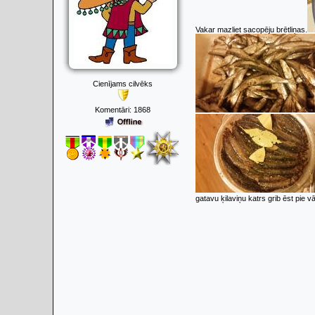
Vakar mazliet sacopēju brētliņas.
Cienījams cilvēks
Komentāri:
1868
gatavu ķilaviņu katrs grib ēst pie vā