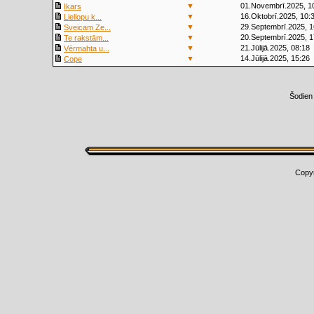
▼
01.Novembrī.2025, 1
Ikars
▼
16.Oktobrī.2025, 10:
Liellopu k...
▼
29.Septembrī.2025, 1
Sveicam Ze...
▼
20.Septembrī.2025, 1
Te rakstām...
▼
21.Jūlijā.2025, 08:18
Vērmahta u...
▼
14.Jūlijā.2025, 15:26
Cope
Šodien
Copy