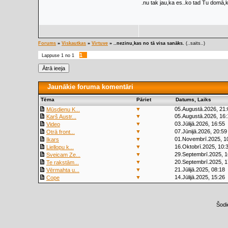
.nu tak jau,ka es..ko tad Tu domā,ka
Forums
»
Viskautkas
»
Virtuve
»
..nezinu,kas no tā visa sanāks.
(..saits..)
1
Lappuse
1
no
1
Jaunākie foruma komentāri
Tēma
Pāriet
Datums, Laiks
▼
05.Augustā.2026, 21:
Mūsdienu K...
▼
05.Augustā.2026, 16:
Karš Austr...
▼
03.Jūlijā.2026, 16:55
Video
▼
07.Jūnijā.2026, 20:59
Otrā front...
▼
01.Novembrī.2025, 1
Ikars
▼
16.Oktobrī.2025, 10:
Liellopu k...
▼
29.Septembrī.2025, 1
Sveicam Ze...
▼
20.Septembrī.2025, 1
Te rakstām...
▼
21.Jūlijā.2025, 08:18
Vērmahta u...
▼
14.Jūlijā.2025, 15:26
Cope
Šodi