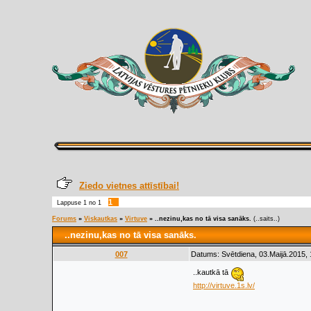
Ziedo vietnes attīstībai!
1
Lappuse
1
no
1
Forums
»
Viskautkas
»
Virtuve
»
..nezinu,kas no tā visa sanāks.
(..saits..)
..nezinu,kas no tā visa sanāks.
007
Datums: Svētdiena, 03.Maijā.2015, 
..kautkā tā
http://virtuve.1s.lv/