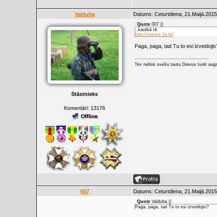
Valduha
Datums: Ceturtdiena, 21.Maijā.2015
Quote
007
(
)
..kautkā tā
http://virtuve.1s.lv/
Paga, paga, tad Tu to esi izveidojis
Tev nebūs svešu tautu Dievus turēt augs
Stāstnieks
Komentāri:
13176
007
Datums: Ceturtdiena, 21.Maijā.2015
Quote
Valduha
(
)
Paga, paga, tad Tu to esi izveidojis?