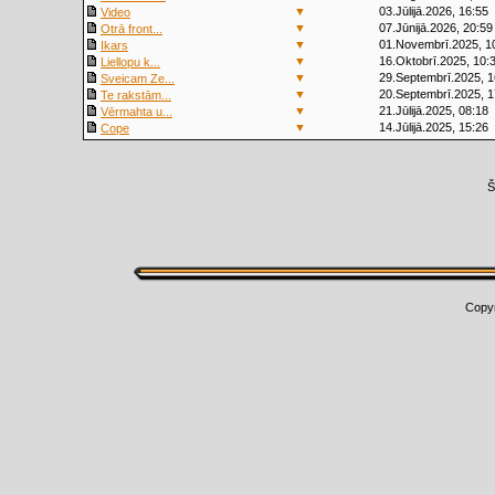
▼
03.Jūlijā.2026, 16:55
Video
▼
07.Jūnijā.2026, 20:59
Otrā front...
▼
01.Novembrī.2025, 1
Ikars
▼
16.Oktobrī.2025, 10:
Liellopu k...
▼
29.Septembrī.2025, 1
Sveicam Ze...
▼
20.Septembrī.2025, 1
Te rakstām...
▼
21.Jūlijā.2025, 08:18
Vērmahta u...
▼
14.Jūlijā.2025, 15:26
Cope
Š
Copy