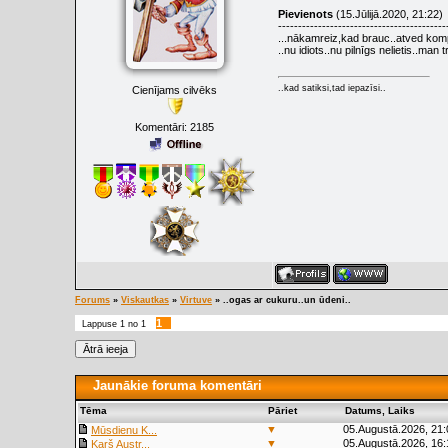
Pievienots
(15.Jūlijā.2020, 21:22)
------------------------------------------
...nākamreiz,kad brauc..atved komp
..nu idiots..nu pilnīgs nelietis..man t
..kad satiksi,tad iepazīsi..
Cienījams cilvēks
Komentāri:
2185
Forums
»
Viskautkas
»
Virtuve
»
..ogas ar cukuru..un ūdeni..
1
Lappuse
1
no
1
Jaunākie foruma komentāri
Tēma
Pāriet
Datums, Laiks
▼
05.Augustā.2026, 21:
Mūsdienu K...
▼
05.Augustā.2026, 16:
Karš Austr...