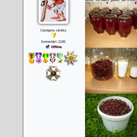
lapele..vai blakts gadās..tad smeķis 
Cienījams cilvēks
Komentāri:
2185