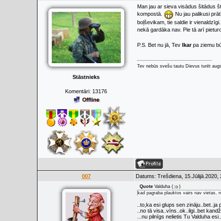
Man jau ar sieva visādus šitādus št
kompostā.
Nu jau palikusi prā
boļševikam, tie saldie ir vienaldzīg
nekā gardāka nav. Pie tā arī pietur
P.S. Bet nu jā, Tev
Ikar
pa ziemu bū
Tev nebūs svešu tautu Dievus turēt augs
Stāstnieks
Komentāri:
13176
007
Datums: Trešdiena, 15.Jūlijā.2020,
Quote
Valduha
(
)
kad pagraba plauktos vairs nav vietas,
..to,ka esi glups sen zināju..bet..ja 
..no tā visa..vīns..ok..ilgi..bet kand
...nu pilnīgs nelietis Tu Valduha esi.