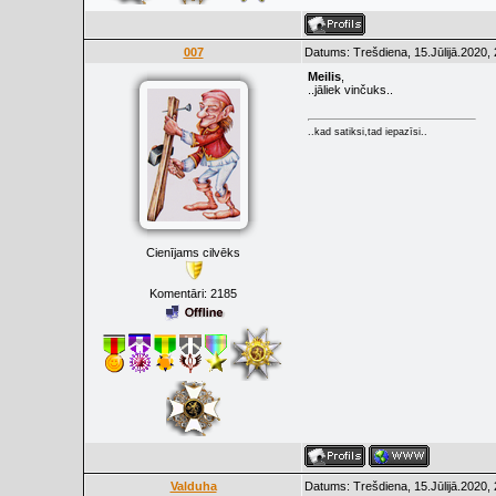
007
Datums: Trešdiena, 15.Jūlijā.2020,
Meilis
,
..jāliek vinčuks..
..kad satiksi,tad iepazīsi..
Cienījams cilvēks
Komentāri:
2185
Valduha
Datums: Trešdiena, 15.Jūlijā.2020,