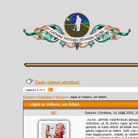
Ziedo vietnes attīstībai!
1
Lappuse
1
no
1
Forums
»
Viskautkas
»
Virtuve
»
..ogas ar cukuru..un ūdeni..
..ogas ar cukuru..un ūdeni..
007
Datums: Otrdiena, 14.Jūlijā.2020, 2
..nu ko...pirmās rubīnkrāsas jāņogas
redzama..uz 2L burku..ogas ap trešo
apsedz ar kādu deķīti..lai labāk ie
gards,sajaucot ar ūdeni...bett..var a
man tagad prasīs...kāpēc ar visiem