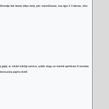
rendijs tiek lietots etiķa vietā, pēc marinēšanas, kas ilgst 2-3 dienas, nēsi
j gaļai, ar rokām kārtīgi samīca, uzliek slogu un marinē apmēram 8 stundas.
jānosusina papīra dvielī.