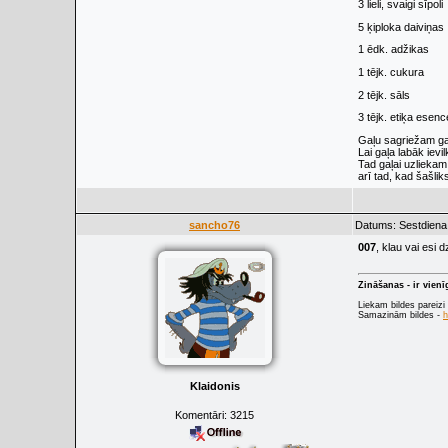
3 lieli, svaigi sīpoli
5 ķiploka daiviņas
1 ēdk. adžikas
1 tējk. cukura
2 tējk. sāls
3 tējk. etiķa esen
Gaļu sagriežam gaba
Lai gaļa labāk ievi
Tad gaļai uzliekam
arī tad, kad šašlik
sancho76
Datums: Sestdiena,
007
, klau vai esi 
Zināšanas - ir vien
Liekam bildes pareizi
Samazinām bildes -
h
Klaidonis
Komentāri:
3215