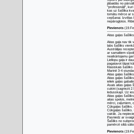
jābaidās no pārsālī
"profesionāļi", kur
kas uz šašlika kval
tomātu mērce ar sp
cepšanai. Izvēlas 
nepārogļotos. Ribi
Pievienots
(19.Fe
----------------------
Aitas gaļas šašliks
Aitas gaļa nav tik
labs šašliks vienk
Austrālijas recept
ar samaltiem sīpol
neatkārtojamu gar
Liellopu gaļa ir d
pagatavot tāpat kā
Klasiskais šašliks
Marinē 3-4 stunda
Aitas gaļas šašlik
Aitas gaļas šašlik
ieliek gaļas gabal
Asais aitas gaļas š
cukini (sagriezti 
ledusskapī. Uz ies
Aitas gaļas šašliks
aitas speķis, meln
mērci, zaļumiem, c
Cūkgaļas šašliks. 
Cūkgaļas šašliks. 
vairāk. Ja nepieci
Pasniedz ar svaig
Šašliks no subprod
pamērcē siltā sāls
Pievienots
(19.Fe