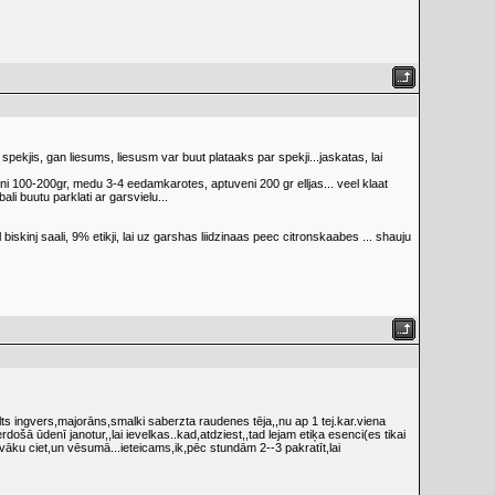
pekjis, gan liesums, liesusm var buut plataaks par spekji...jaskatas, lai
eni 100-200gr, medu 3-4 eedamkarotes, aptuveni 200 gr elljas... veel klaat
li buutu parklati ar garsvielu...
biskinj saali, 9% etikji, lai uz garshas liidzinaas peec citronskaabes ... shauju
alts ingvers,majorāns,smalki saberzta raudenes tēja,,nu ap 1 tej.kar.viena
erdošā ūdenī janotur,,lai ievelkas..kad,atdziest,,tad lejam etiķa esenci(es tikai
.vāku ciet,un vēsumā...ieteicams,ik,pēc stundām 2--3 pakratīt,lai