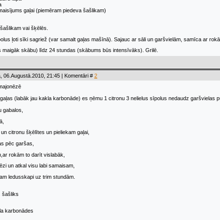
a
 maisījums gaļai (piemēram piedeva šašlikam)
 šašlikam vai šķēlēs.
lus ļoti sīki sagriež (var samalt gaļas mašīnā). Sajauc ar sāli un garšvielām, samīca ar rokām,
s maigāk skābu) līdz 24 stundas (skābums būs intensīvāks). Grilē.
, 06.Augustā.2010, 21:45 | Komentāri #
2
 majonēzē
aļas (labāk jau kakla karbonāde) es ņēmu 1 citronu 3 nelielus sīpolus nedaudz garšvielas p
 gabalos,
ā,
un citronu šķēlītes un pieliekam gaļai,
as pēc garšas,
,ar rokām to darīt vislabāk,
zi un atkal visu labi samaisam,
kam ledusskapi uz trim stundām.
 šašliks
la karbonādes