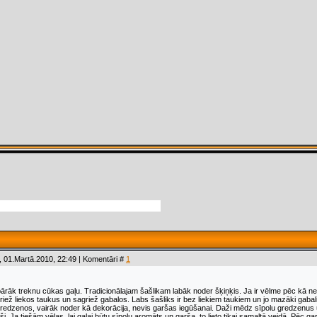
 01.Martā.2010, 22:49 | Komentāri #
1
pārāk treknu cūkas gaļu. Tradicionālajam šašlikam labāk noder šķiņķis. Ja ir vēlme pēc kā nepa
riež liekos taukus un sagriež gabalos. Labs šašliks ir bez liekiem taukiem un jo mazāki gabali
gredzenos, vairāk noder kā dekorācija, nevis garšas iegūšanai. Daži mēdz sīpolu gredzenus u
uši. Ja tiešām vēlas, lai gaļai būtu sīpolu aromāts un garša, to lieto tikai samaltā veidā. Pē