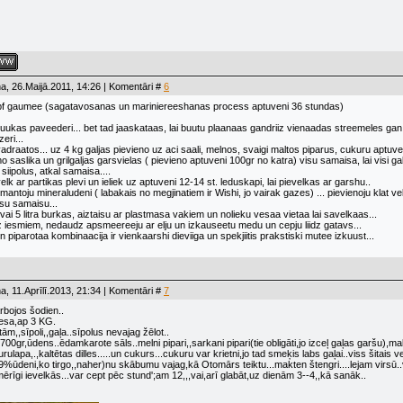
a, 26.Maijā.2011, 14:26 | Komentāri #
6
pf gaumee (sagatavosanas un mariniereeshanas process aptuveni 36 stundas)
cuukas paveederi... bet tad jaaskataas, lai buutu plaanaas gandriiz vienaadas streemeles gan s
eri...
vadraatos... uz 4 kg galjas pievieno uz aci saali, melnos, svaigi maltos piparus, cukuru aptuv
saslika un grilgaljas garsvielas ( pievieno aptuveni 100gr no katra) visu samaisa, lai visi gaba
 siipolus, atkal samaisa....
lk ar partikas plevi un ieliek uz aptuveni 12-14 st. leduskapi, lai pievelkas ar garshu..
ntoju mineraludeni ( labakais no megjinatiem ir Wishi, jo vairak gazes) ... pievienoju klat vel 
isu samaisu...
vai 5 litra burkas, aiztaisu ar plastmasa vakiem un nolieku vesaa vietaa lai savelkaas...
 iesmiem, nedaudz apsmeereeju ar elju un izkauseetu medu un cepju liidz gatavs...
piparotaa kombinaacija ir vienkaarshi dieviiga un spekjiitis prakstiski mutee izkuust...
a, 11.Aprīlī.2013, 21:34 | Komentāri #
7
rbojos šodien..
liesa,ap 3 KG.
tām,,sīpoli,,gaļa..sīpolus nevajag žēlot..
700gr,ūdens..ēdamkarote sāls..melni pipari,,sarkani pipari(tie obligāti,jo izceļ gaļas garšu),m
rulapa,.,kaltētas dilles.....un cukurs...cukuru var krietni,jo tad smeķis labs gaļai..viss šitais v
to 9%ūdeni,ko tirgo,,naher)nu skābumu vajag,kā Otomārs teiktu...makten štengri....lejam virsū.
rīgi ievelkās...var cept pēc stund';am 12,,,vai,arī glabāt,uz dienām 3--4,,kā sanāk..