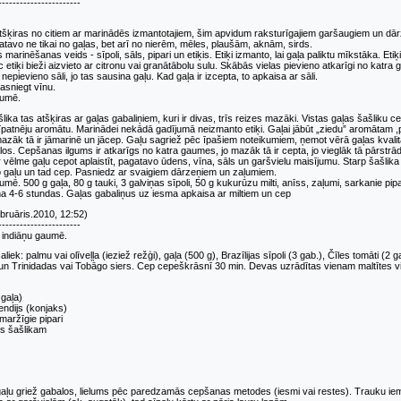
-----------------------
tšķiras no citiem ar marinādēs izmantotajiem, šim apvidum raksturīgajiem garšaugiem un dā
tavo ne tikai no gaļas, bet arī no nierēm, mēles, plaušām, aknām, sirds.
marinēšanas veids - sīpoli, sāls, pipari un etiķis. Etiķi izmanto, lai gaļa paliktu mīkstāka. Eti
 etiķi bieži aizvieto ar citronu vai granātābolu sulu. Skābās vielas pievieno atkarīgi no katra
epievieno sāli, jo tas sausina gaļu. Kad gaļa ir izcepta, to apkaisa ar sāli.
pasniegt vīnu.
aumē.
ika tas atšķiras ar gaļas gabaliņiem, kuri ir divas, trīs reizes mazāki. Vistas gaļas šašliku 
īpatnēju aromātu. Marinādei nekādā gadījumā neizmanto etiķi. Gaļai jābūt „ziedu” aromātam ,
mazāk tā ir jāmarinē un jācep. Gaļu sagriež pēc īpašiem noteikumiem, ņemot vērā gaļas kvali
alos. Cepšanas ilgums ir atkarīgs no katra gaumes, jo mazāk tā ir cepta, jo vieglāk tā pārstr
 vēlme gaļu cepot aplaistīt, pagatavo ūdens, vīna, sāls un garšvielu maisījumu. Starp šašlik
eso gaļu un tad cep. Pasniedz ar svaigiem dārzeņiem un zaļumiem.
mē. 500 g gaļa, 80 g tauki, 3 galviņas sīpoli, 50 g kukurūzu milti, anīss, zaļumi, sarkanie
a 4-6 stundas. Gaļas gabaliņus uz iesma apkaisa ar miltiem un cep
bruāris.2010, 12:52)
-----------------------
 indiāņu gaumē.
iek: palmu vai olīveļļa (ieziež režģi), gaļa (500 g), Brazīlijas sīpoli (3 gab.), Čīles tomāti (2
un Trinidadas vai Tobāgo siers. Cep cepeškrāsnī 30 min. Devas uzrādītas vienam maltītes v
 gaļa)
endijs (konjaks)
smaržīgie pipari
ms šašlikam
gaļu griež gabalos, lielums pēc paredzamās cepšanas metodes (iesmi vai restes). Trauku iemar