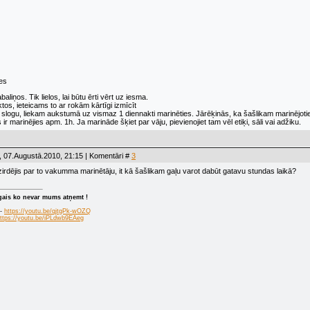
ces
liņos. Tik lielos, lai būtu ērti vērt uz iesma.
lktos, ieteicams to ar rokām kārtīgi izmīcīt
 slogu, liekam aukstumā uz vismaz 1 diennakti marinēties. Jārēķinās, ka šašlikam marinējotie
s ir marinējies apm. 1h. Ja marināde šķiet par vāju, pievienojiet tam vēl etiķi, sāli vai adžiku.
 07.Augustā.2010, 21:15 | Komentāri #
3
dzirdējis par to vakumma marinētāju, it kā šašlikam gaļu varot dabūt gatavu stundas laikā?
īgais ko nevar mums atņemt !
 -
https://youtu.be/qjtgPk-wOZQ
ttps://youtu.be/iPLdwb9EAeg