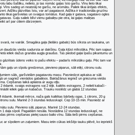
u labu šašliku, nelieto, jo tas nomāc gaļas īsto garšu. Vīnu lieto tikai
gi. Vīns sadeg un neatstāj ne garšu, ne aromātu. Paliek tikai ārējais efekts,
dzert. Adžiku jāizvēlas īstu, var arī pagatavot. Adžika ir tradicionāla gruzīnu
nto tikai garšvielas un svaigus tomātus. Kad gaļa ir gatava, sagatavo ogles
tavas. Gaļu saliek blīvi vienu gabaliņu pie otra, lai gaļas maliņas
eikt arī par citiem dārzeņiem.
 svarā, ne vairāk. Smagāka gaļa (lielāks gabals) būs sīksta un taukaina, un
gā un daudzās vietās sadursta ar dakšiņu. Gaļa kļūst mīkstāka. Pēc tam sajauc
vietā ieliek dažus granāta augļa graudus. Tas piedod gaļai īpašu pikantumu un
, jo gāzētais ūdens veiks to pašu efektu – padarīs mīkstāku gaļu. Pēc tam var
k.
ām gaļu un sīpolu gredzenus, pievieno piparus, sāli etiķi, citronu sulu.
zaļumiem sāls, garšvielām pagatavotu masu. Pasniedzot apkaisa ar sāli.
azgā un sagriež vienādos gabaliņos. Baklažānus iegriež un griezuma vietās
sma. Cepšanas laikā aplaista ar augu eļļu.
, 2 ēdamk. svaigs estragons vai 2 tējk. kaltēts estragons, 2 nelieli kabači -
marinādē ieliek gaļu un kabačus. Trauku noslēdz un glabā 12 stundas
āti, 4 ēdamk. tkemali mērce, naža gals kaltētas bārbeļu ogas, 1 citrons, 20 g
ai citronu sulu. Marinē 2-3 stundas ledusskapī. Cep 10-15 min. Pasniedz ar
mātu sulu. Pievieno sāli, piparus. Marinē 12-24 stundas.
 un 1 daļa sīpoli. Pagaidām nesāla. Nostādina 12 stundas ledusskapī, ne
undas pirms cepšanas pielej sauso balto vīnu. Sāla tieši pirms cepšanas.
uc ar sīpoliem un zaļumiem. Masu ietin cūkas iekšējo tauku plēvē, ko iepriekš