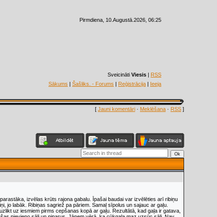
Pirmdiena, 10.Augustā.2026, 06:25
Sveicināti
Viesis
|
RSS
Sākums
|
Šašliks. - Forums
|
Reģistrācija
|
Ieeja
[
Jauni komentāri
·
Meklēšana
·
RSS
]
rastāka, izvēlas krūts rajona gabalu. Īpašai baudai var izvēlēties arī ribiņu
ņi, jo labāk. Ribiņas sagriež pa pāriem. Samaļ sīpolus un sajauc ar gaļu.
zlikt uz iesmiem pirms cepšanas kopā ar gaļu. Rezultātā, kad gaļa ir gatava,
c garšas pievieno sāli un piparus. Jāņem vērā, ka cūkgaļa maz uzsūc sāli. Nav