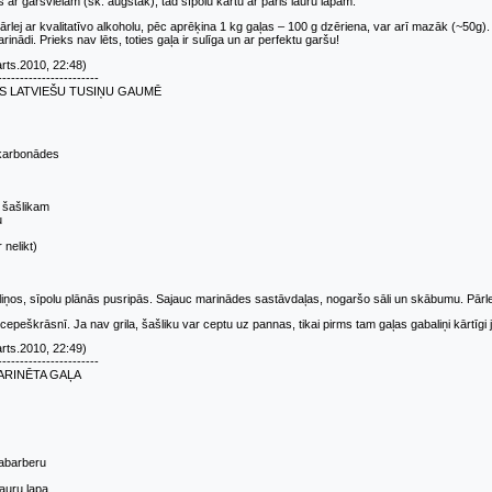
s ar garšvielām (sk. augstāk), tad sīpolu kārtu ar pāris lauru lapām.
rlej ar kvalitatīvo alkoholu, pēc aprēķina 1 kg gaļas – 100 g dzēriena, var arī mazāk (~50g). B
inādi. Prieks nav lēts, toties gaļa ir sulīga un ar perfektu garšu!
rts.2010, 22:48)
-----------------------
S LATVIEŠU TUSIŅU GAUMĒ
 karbonādes
s šašlikam
u
 nelikt)
iņos, sīpolu plānās pusripās. Sajauc marinādes sastāvdaļas, nogaršo sāli un skābumu. Pārle
cepeškrāsnī. Ja nav grila, šašliku var ceptu uz pannas, tikai pirms tam gaļas gabaliņi kārtīgi 
rts.2010, 22:49)
-----------------------
RINĒTA GAĻA
abarberu
lauru lapa