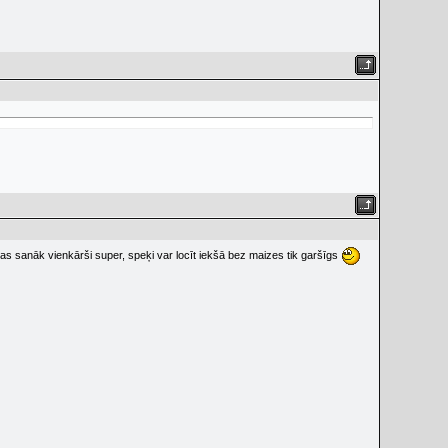
šas sanāk vienkārši super, speķi var locīt iekšā bez maizes tik garšīgs