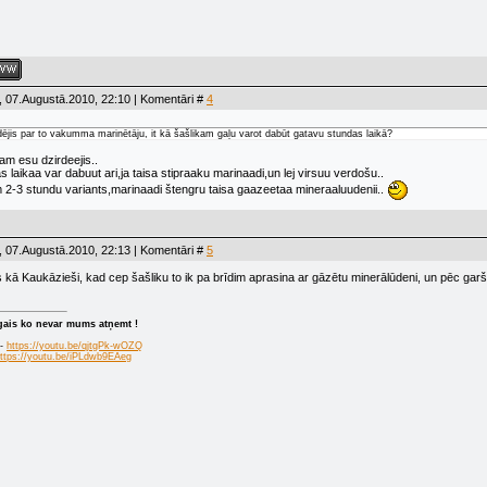
 07.Augustā.2010, 22:10 | Komentāri #
4
rdējis par to vakumma marinētāju, it kā šašlikam gaļu varot dabūt gatavu stundas laikā?
m esu dzirdeejis..
s laikaa var dabuut ari,ja taisa stipraaku marinaadi,un lej virsuu verdošu..
m 2-3 stundu variants,marinaadi štengru taisa gaazeetaa mineraaluudenii..
 07.Augustā.2010, 22:13 | Komentāri #
5
s kā Kaukāzieši, kad cep šašliku to ik pa brīdim aprasina ar gāzētu minerālūdeni, un pēc gar
īgais ko nevar mums atņemt !
 -
https://youtu.be/qjtgPk-wOZQ
ttps://youtu.be/iPLdwb9EAeg