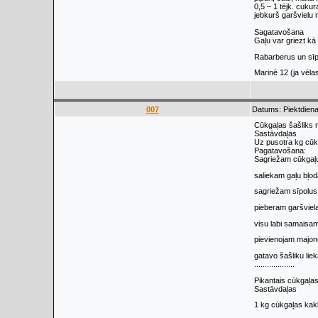
0,5 – 1 tējk. cukur
jebkurš garšvielu
Sagatavošana
Gaļu var griezt kā
Rabarberus un sīpo
Marinē 12 (ja vēla
007
Datums: Piektdiena
Cūkgaļas šašliks
Sastāvdaļas
Uz pusotra kg cūkg
Pagatavošana:
Sagriežam cūkgaļu
saliekam gaļu bļod
sagriežam sīpolus 
pieberam garšviel
visu labi samaisam
pievienojam majonē
gatavo šašliku lie
...................
Pikantais cūkgaļas
Sastāvdaļas
1 kg cūkgaļas kak