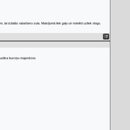
 lai izdalās rabarberu sula. Maisījumā liek gaļu un noteikti uzliek slogu.
uslitra burciņu majonēzes