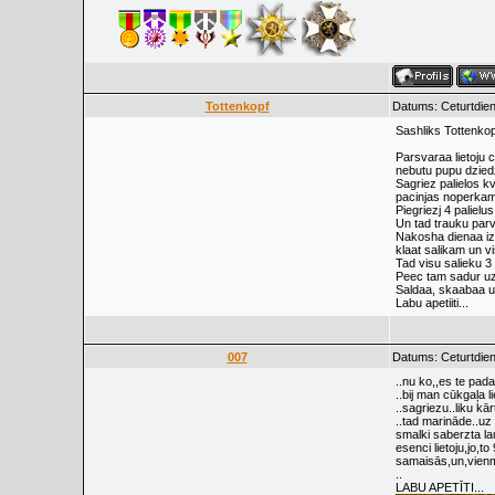
Tottenkopf
Datums: Ceturtdien
Sashliks Tottenko
Parsvaraa lietoju 
nebutu pupu dziedz
Sagriez palielos k
pacinjas noperkamo 
Piegriezj 4 palielus
Un tad trauku parve
Nakosha dienaa izma
klaat salikam un v
Tad visu salieku 3 
Peec tam sadur uz
Saldaa, skaabaa un 
Labu apetiiti...
007
Datums: Ceturtdien
..nu ko,,es te pada
..bij man cūkgaļa 
..sagriezu..liku kār
..tad marināde..uz 
smalki saberzta lau
esenci lietoju,jo,
samaisās,un,vienmē
..
LABU APETĪTI...