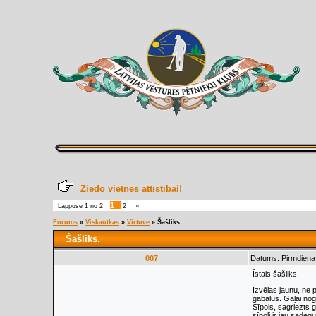
Ziedo vietnes attīstībai!
1
Lappuse
1
no
2
2
»
Forums
»
Viskautkas
»
Virtuve
»
Šašliks.
Šašliks.
007
Datums: Pirmdiena,
Īstais šašliks.
Izvēlas jaunu, ne 
gabalus. Gaļai nog
Sīpols, sagriezts 
sīpoli ir jau sadeg