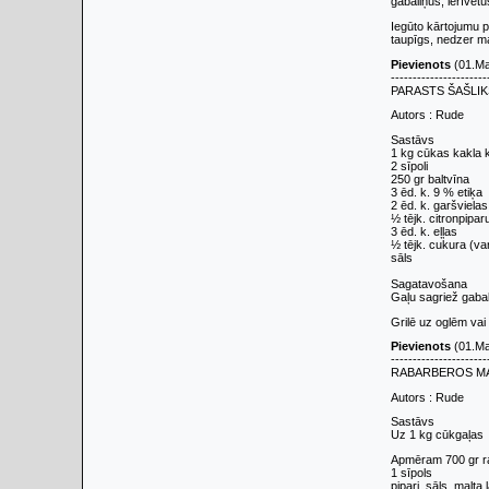
gabaliņus, ierīvētu
Iegūto kārtojumu pā
taupīgs, nedzer mar
Pievienots
(01.Ma
----------------------
PARASTS ŠAŠLIK
Autors : Rude
Sastāvs
1 kg cūkas kakla
2 sīpoli
250 gr baltvīna
3 ēd. k. 9 % etiķa
2 ēd. k. garšviela
½ tējk. citronpipar
3 ēd. k. eļļas
½ tējk. cukura (var
sāls
Sagatavošana
Gaļu sagriež gabal
Grilē uz oglēm vai 
Pievienots
(01.Ma
----------------------
RABARBEROS MA
Autors : Rude
Sastāvs
Uz 1 kg cūkgaļas
Apmēram 700 gr r
1 sīpols
pipari, sāls, malta 