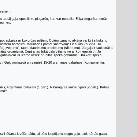
rzeņiem.
ķis atstāj gaļai specifisku piegaršu, kas var nepatikt. Etiķa piegarša nomāc
 gaumes.
cepot apkaisa ar kukurūzu miltiem. Oglēm izmanto alkšņa vai ķirša koksni.
piemēra bārbeles. Marinādes pamat sastāvdaļas ir sulas vai vīns. Jo
tāti, „vecumu”, tauku daudzumu un cietumu (sīkstumu). Ja gaļa ir taukaināka,
ādājas organismā. Cepšanas laikā gaļu vēlams ne ar ko neaplaistīt. Ja
a gabaliņiem uz iesma uzliek arī aitas speķa gabaliņus. Dažkārt speķa
 pipari. Gaļu nomazgā un sagriež 15-20 g smagos gabaliņos. Komponentus
 gab.), Argentīnas bklažāni (1 gab.), Nikaragvas saldie pipari (2 gab.). Kubas
iesim.
inēšanai izvēlās tādu, lai būtu iespējams slogot gaļu. Liek kārtās gaļas