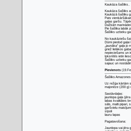
----------------------
Kaukāza šašliks..
Kaukāza šašliks a
Kaukāzā šašliku ga
Pats vienkāršākais 
gaļas garšu. Tāpēc
Dažkārt marinādei n
Pie šašlika labāk 
Šašliks uzbeku g
No kaukāziešu šašl
Dūmi piedod gaļai 
„jaunāka” gaļa jo 
griež lielākos gab
nepieciešams un ir
loksnītēs ietin li
Šašliks uzbeku gau
sajauc un nostādin
Pievienots
(19.Fe
----------------------
Šašliks Amazones
Uz režģa kārtām sal
majonēze (200 g) 
Sastāvdaļas:
jaunlopa gaļa (jēra
labas kvalitātes br
sāls, malti pipari, 
garšvielu maisīju
sīpoli
lauru lapas
Pagatavošana:
Jaunlopa vai jēra 