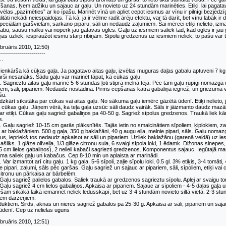
šanas. Ņem adžiku un sajauc ar gaļu. Un novieto uz 24 stundām marinēties. Etiķi, lai pagatavot
i vēlas „pazīmēties” ar ko īpašu. Marinēt vīnā un apliet cepot iesmus ar vīnu ir pilnīgi bezjēdzī
itāti nekādi neiespaidojas. Tā kā, ja ir vēlme radīt ārēju efektu, var tā darīt, bet vīnu labāk ir 
eciālām garšvielām, sarkano piparu, sāli un nedaudz zaļumiem. Šai mērcei etiķi nelieto, izma
labu, sausu malku vai nopērk jau gatavas ogles. Gaļu uz iesmiem saliek tad, kad ogles ir jau ga
ņas uzliek, iespraužot iesmu starp ribiņām. Sīpolu gredzenus uz iesmiem neliek, to pašu var t
bruāris.2010, 12:50)
-----------------------
..
 vienkārša kā cūkas gaļa. Ja pagatavo aitas gaļu, izvēlas muguras daļas gabalu aptuveni 7 kg
ārši nesanāks. Šādu gaļu var marinēt tāpat, kā cūkas gaļu.
e. Sagrieztu aitas gaļu marinē 5-6 stundas ļoti stiprā melnā tējā. Pēc tam gaļu rūpīgi nomaz
iem, sāli, pipariem. Nedaudz nostādina. Pirms cepšanas katrā gabaliņā iegriež, un griezuma 
šu.
audzkārt sīkstāka par cūkas vai aitas gaļu. No sākuma gaļu iemērc gāzētā ūdenī. Etiķi nelieto
 cūkas gaļu. Jāņem vērā, ka teļa gaļa uzsūc sāli daudz vairāk. Sāls ir jāizmanto daudz mazā
 ar etiķi. Cūkas gaļu sagriež gabaliņos pa 40-50 g. Sagriež sīpolus gredzenos. Traukā liek kārt
s.
s. Gaļu sagriež 10-15 cm garās plāksnītēs. Tajās ietin no smalcinātiem sīpoliem, ķiplokiem, 
s ar baklažāniem. 500 g gaļa, 350 g baklažāni, 40 g augu eļļa, melnie pipari, sāls. Gaļu nom
iņus, iepriekš tos nedaudz apkaisot ar sāli un pipariem. Uzliek baklažānu (garenā veidā) uz ie
ašliks. 1 glāze olīveļļa, 1/3 glāze citronu sula, 6 svaigi sīpola loki, 1 ēdamk. Dižonas sinepes
2.5 cm lielos gabaliņos), 2 nelieli kabači sagriezti gredzenos. Komponentus sajauc. Iegūtajā 
ma saliek gaļu un kabačus. Cep 8-10 min un aplaista ar marinādi.
. Var izmantot arī citu gaļu. 1 kg gaļa, 5-6 sīpoli, zaļie sīpolu loki, 0.5 gl. 3% etiķis, 3-4 tom
ie pipari, zaļumi, sāls pēc garšas. Gaļu sagriež un sajauc ar pipariem, sāli, sīpoliem, etiķi v
itronu un pārkaisa ar bārbelēm.
Gaļu sagriež palielos gabalos. Saliek traukā ar gredzenos sagrieztu sīpolu. Aplej ar svaigu to
Gaļu sagriež 4 cm lielos gabaliņos. Apkaisa ar pipariem. Sajauc ar sīpoliem - 4-5 daļas gaļa
ešam sīkākā laikā iemarinēt neliek ledusskapī, bet uz 3-4 stundām novieto siltā vietā. 2-3 st
iem dārzeņiem.
uktiem. Sirds, aknas un nieres sagriež gabalos pa 25-30 g. Apkaisa ar sāli, pipariem un saja
ūdenī. Cep uz nelielas uguns
bruāris.2010, 12:51)