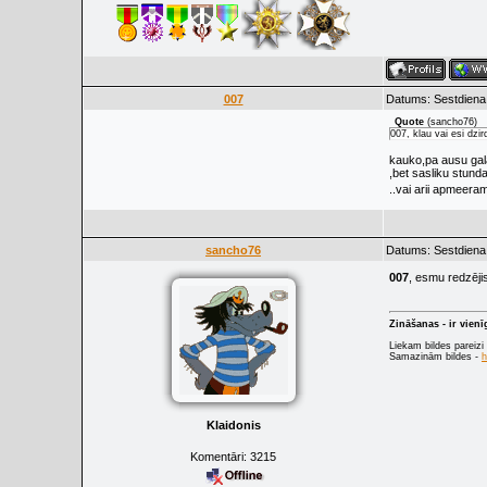
007
Datums: Sestdiena,
Quote
(
sancho76
)
007, klau vai esi dzi
kauko,pa ausu gala
,bet sasliku stunda
..vai arii apmeera
sancho76
Datums: Sestdiena,
007
, esmu redzēji
Zināšanas - ir vien
Liekam bildes pareizi
Samazinām bildes -
h
Klaidonis
Komentāri:
3215