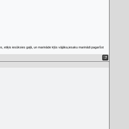
s, etiķis iesūksies gaļā, un marināde kļūs vājāka,iesaku marinādi pagaršot