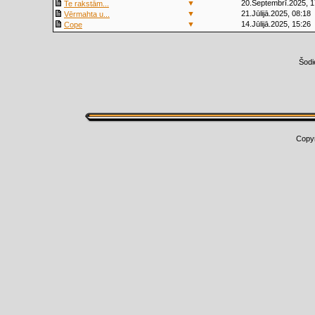
▼
20.Septembrī.2025, 1
Te rakstām...
▼
21.Jūlijā.2025, 08:18
Vērmahta u...
▼
14.Jūlijā.2025, 15:26
Cope
Šodi
Copy