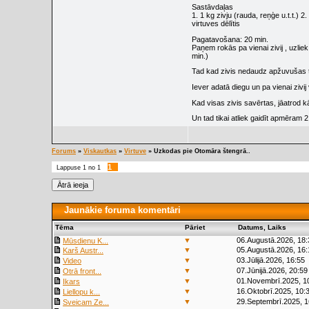
Sastāvdaļas
1. 1 kg zivju (rauda, reņģe u.t.t.) 
virtuves dēlītis
Pagatavošana: 20 min.
Paņem rokās pa vienai zivij , uzli
min.)
Tad kad zivis nedaudz apžuvušas tās
Iever adatā diegu un pa vienai zivij
Kad visas zivis savērtas, jāatrod k
Un tad tikai atliek gaidīt apmēram 2 
Forums
»
Viskautkas
»
Virtuve
»
Uzkodas pie Otomāra štengrā..
1
Lappuse
1
no
1
Jaunākie foruma komentāri
Tēma
Pāriet
Datums, Laiks
▼
06.Augustā.2026, 18:
Mūsdienu K...
▼
05.Augustā.2026, 16:
Karš Austr...
▼
03.Jūlijā.2026, 16:55
Video
▼
07.Jūnijā.2026, 20:59
Otrā front...
▼
01.Novembrī.2025, 1
Ikars
▼
16.Oktobrī.2025, 10:
Liellopu k...
▼
29.Septembrī.2025, 1
Sveicam Ze...