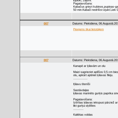
ķiploki, zaļumi.
Pagatavošana:
Kabačus griezt kubiņos,pupiņas-ga
50 min.Kabači nedrīkst izjukt.Liek 
007
Datums: Piektdiena, 06.Augustā.20
Pieejams tikai lietotājiem
007
Datums: Piektdiena, 06.Augustā.20
Kanapē ar ķilavām un olu
Maizi sagrieziet aplīšos 0,5 cm bie
olu, apkārt aptiniet ķilavas fileju.
..................
Ķilavu tītenīši
Sastāvdaļas
ķilavas marinēts gurķis paprika si
Pagatavošana:
Iztīrītas ķilavas iekspusi pārziež a
likt gurķa sķēlītes
.............
Kaltētas voblas