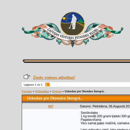
Ziedo vietnes attīstībai!
1
Lappuse
1
no
1
Forums
»
Viskautkas
»
Virtuve
»
Uzkodas pie Otomāra štengrā..
Uzkodas pie Otomāra štengrā..
007
Datums: Piektdiena, 06.Augustā.20
Sastāvdaļas
1 kg tomāti 200 grami ķiploki 300 
Pagatavošana:
Visu samaļ gaļas mašinā, samaisa. P
Lieto mārrutku vietā, laba piedeva 