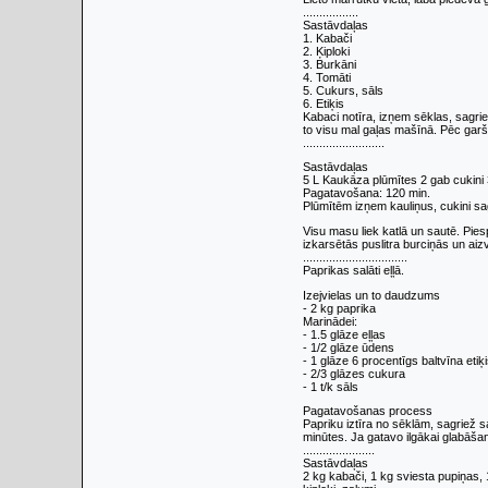
.................
Sastāvdaļas
1. Kabači
2. Ķiploki
3. Burkāni
4. Tomāti
5. Cukurs, sāls
6. Etiķis
Kabaci notīra, izņem sēklas, sagrie
to visu mal gaļas mašīnā. Pēc garša
.........................
Sastāvdaļas
5 L Kaukāza plūmītes 2 gab cukini 3 
Pagatavošana: 120 min.
Plūmītēm izņem kauliņus, cukini s
Visu masu liek katlā un sautē. Piesp
izkarsētās puslitra burciņās un ai
................................
Paprikas salāti eļļā.
Izejvielas un to daudzums
- 2 kg paprika
Marinādei:
- 1.5 glāze eļļas
- 1/2 glāze ūdens
- 1 glāze 6 procentīgs baltvīna etiķ
- 2/3 glāzes cukura
- 1 t/k sāls
Pagatavošanas process
Papriku iztīra no sēklām, sagriež s
minūtes. Ja gatavo ilgākai glabāša
......................
Sastāvdaļas
2 kg kabači, 1 kg sviesta pupiņas, 