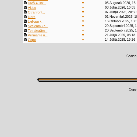
▼
05.Augustā.2026, 16:
Karš Austr...
▼
03.Jūlijā.2026, 16:55
Video
▼
07.Jūnijā.2026, 20:59
Otrā front...
▼
01.Novembrī.2025, 1
Ikars
▼
16.Oktobrī.2025, 10:
Liellopu k...
▼
29.Septembrī.2025, 1
Sveicam Ze...
▼
20.Septembrī.2025, 1
Te rakstām...
▼
21.Jūlijā.2025, 08:18
Vērmahta u...
▼
14.Jūlijā.2025, 15:26
Cope
Šodien
Copy