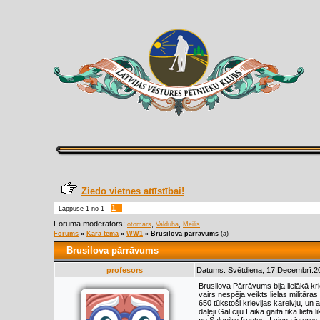
Ziedo vietnes attīstībai!
1
Lappuse
1
no
1
Foruma moderators:
,
,
otomars
Valduha
Meilis
Forums
»
Kara tēma
»
WW1
»
Brusilova pārrāvums
(a)
Brusilova pārrāvums
profesors
Datums: Svētdiena, 17.Decembrī.20
Brusilova Pārrāvums bija lielākā kr
vairs nespēja veikts lielas militāra
650 tūkstoši krievijas kareivju, un 
daļēji Galīciju.Laika gaitā tika liet