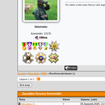
Tev nebūs svešu tautu Dievus turēt augs
Stāstnieks
Komentāri:
13176
Forums
»
Kara tēma
»
WW1
»
Brusilova pārrāvums
(a)
1
Lappuse
1
no
1
Jaunākie foruma komentāri
Tēma
Pāriet
Datums, Laiks
▼
05.Augustā.2026, 21:
Mūsdienu K...