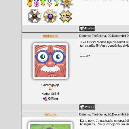
profesors
Datums: Trešdiena, 20.Decembrī.20
J kā tu teici Mērķis bija piesaistīt
tur atradās 54 Austroungārijas divīz
arturs67
Garāmgājējs
Komentāri:
6
Valduha
Datums: Trešdiena, 20.Decembrī.20
Kā to ņem. Ja paskatās no stratēģi
tie izgāzās. Pilnīgi iespējams, ka R