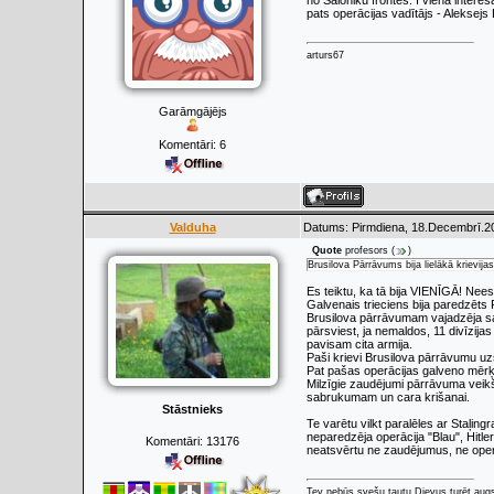
no Saloniku frontes. I viena intere
pats operācijas vadītājs - Aleksejs 
arturs67
Garāmgājējs
Komentāri:
6
Valduha
Datums: Pirmdiena, 18.Decembrī.20
Quote
profesors
(
)
Brusilova Pārrāvums bija lielākā krievija
Es teiktu, ka tā bija VIENĪGĀ! Nees
Galvenais trieciens bija paredzēts
Brusilova pārrāvumam vajadzēja sais
pārsviest, ja nemaldos, 11 divīzijas 
pavisam cita armija.
Paši krievi Brusilova pārrāvumu uz
Pat pašas operācijas galveno mērķ
Milzīgie zaudējumi pārrāvuma veikš
sabrukumam un cara krišanai.
Stāstnieks
Te varētu vilkt paralēles ar Staļin
neparedzēja operācija "Blau", Hitle
Komentāri:
13176
neatsvērtu ne zaudējumus, ne oper
Tev nebūs svešu tautu Dievus turēt augs