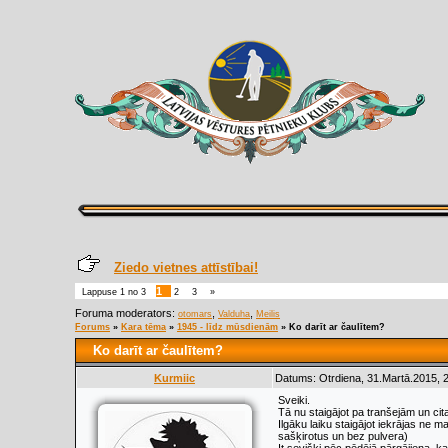
Ziedo vietnes attīstībai!
1
Lappuse
1
no
3
2
3
»
Foruma moderators:
,
,
otomars
Valduha
Meilis
Forums
»
Kara tēma
»
1945 - līdz mūsdienām
»
Ko darīt ar čaulītem?
Ko darīt ar čaulītem?
Kurmiic
Datums: Otrdiena, 31.Martā.2015, 
Sveiki.
Tā nu staigājot pa tranšejām un ci
Ilgāku laiku staigājot iekrājas ne
sašķirotus un bez pulvera)