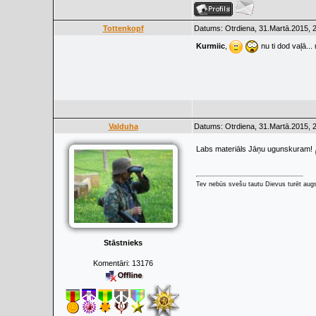
Tottenkopf
Datums: Otrdiena, 31.Martā.2015, 
Kurmiic
,
nu ti dod vaļā..
Valduha
Datums: Otrdiena, 31.Martā.2015, 
Labs materiāls Jāņu ugunskuram!
Tev nebūs svešu tautu Dievus turēt augs
Stāstnieks
Komentāri:
13176