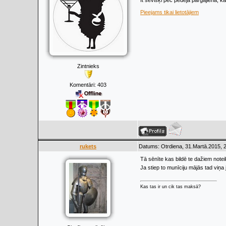
It sevišķi pēc pēdējā pārgājiena, 
Pieejams tikai lietotājiem
Zintnieks
Komentāri:
403
rukets
Datums: Otrdiena, 31.Martā.2015, 
Tā sēnīte kas bildē te dažiem note
Ja stiep to munīciju mājās tad viņa
Kas tas ir un cik tas maksā?