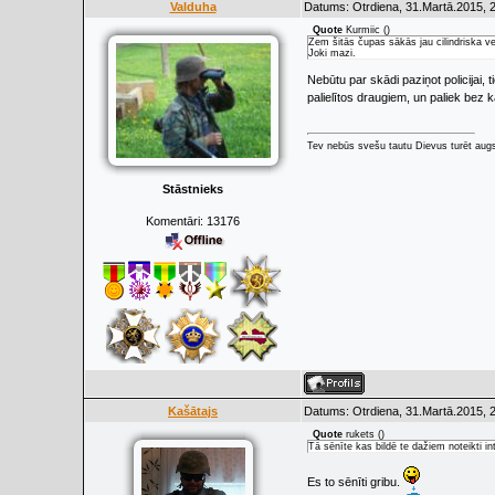
Valduha
Datums: Otrdiena, 31.Martā.2015, 
Quote
Kurmiic
(
)
Zem šitās čupas sākās jau cilindriska ve
Joki mazi.
Nebūtu par skādi paziņot policijai, t
palielītos draugiem, un paliek bez 
Tev nebūs svešu tautu Dievus turēt augs
Stāstnieks
Komentāri:
13176
Kašātajs
Datums: Otrdiena, 31.Martā.2015, 
Quote
rukets
(
)
Tā sēnīte kas bildē te dažiem noteikti i
Es to sēnīti gribu.