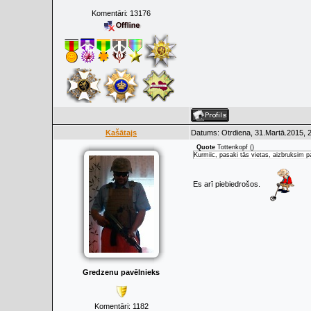
Komentāri:
13176
Kašātajs
Datums: Otrdiena, 31.Martā.2015, 
Quote
Tottenkopf
(
)
Kurmiic, pasaki tās vietas, aizbruksim p
Es arī piebiedrošos.
Gredzenu pavēlnieks
Komentāri:
1182