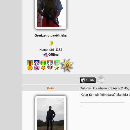
Gredzenu pavēlnieks
Komentāri:
1182
Ketu
Datums: Trešdiena, 01.Aprīlī.2015,
Ko ar tām sēnītēm dara? Man bija iz
...