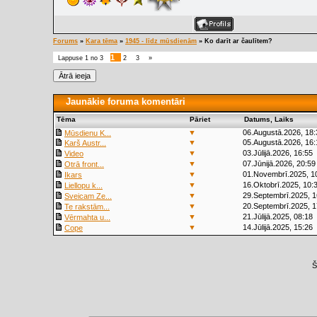
Forums
»
Kara tēma
»
1945 - līdz mūsdienām
»
Ko darīt ar čaulītem?
1
Lappuse
1
no
3
2
3
»
Jaunākie foruma komentāri
Tēma
Pāriet
Datums, Laiks
▼
06.Augustā.2026, 18:
Mūsdienu K...
▼
05.Augustā.2026, 16:
Karš Austr...
▼
03.Jūlijā.2026, 16:55
Video
▼
07.Jūnijā.2026, 20:59
Otrā front...
▼
01.Novembrī.2025, 1
Ikars
▼
16.Oktobrī.2025, 10:
Liellopu k...
▼
29.Septembrī.2025, 1
Sveicam Ze...
▼
20.Septembrī.2025, 1
Te rakstām...
▼
21.Jūlijā.2025, 08:18
Vērmahta u...
▼
14.Jūlijā.2025, 15:26
Cope
Š