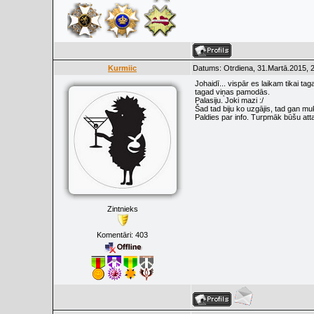
Kurmiic
Datums: Otrdiena, 31.Martā.2015, 
Johaidī... vispār es laikam tikai ta
tagad viņas pamodās.
Palasiju. Joki mazi :/
Šad tad biju ko uzgājis, tad gan mu
Paldies par info. Turpmāk būšu att
Zintnieks
Komentāri:
403