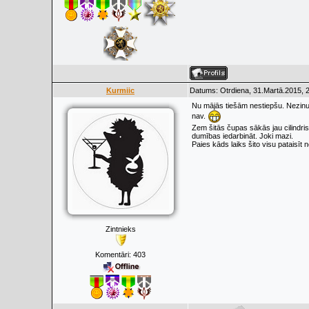
Kurmiic
Datums: Otrdiena, 31.Martā.2015, 
Nu mājās tiešām nestiepšu. Nezinu, 
nav.
Zem šitās čupas sākās jau cilindris
dumības iedarbināt. Joki mazi.
Paies kāds laiks šito visu pataisīt n
Zintnieks
Komentāri:
403