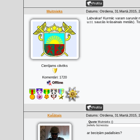
Muitnieks
Datums: Otrdiena, 31.Martā.2015, 
Labvakar! Kurmiic varam sarunāt nel
u.t.t. saucās krāsainais metāls). Tot
Cienījams cilvēks
Komentāri:
1720
Kašātajs
Datums: Otrdiena, 31.Martā.2015, 
Quote
Muitnieks
(
)
nelielu biznesiņu
ar beciņām padalīsies?