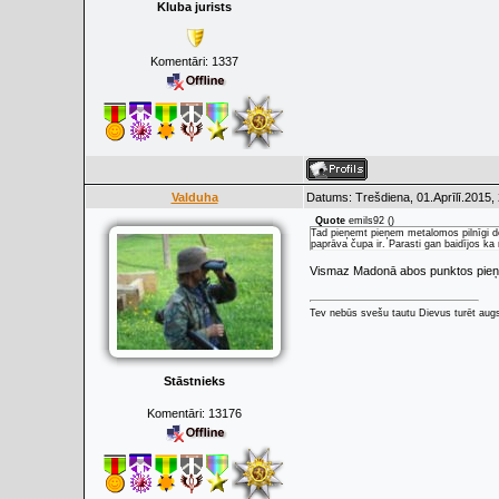
Kluba jurists
Komentāri:
1337
Valduha
Datums: Trešdiena, 01.Aprīlī.2015,
Quote
emils92
(
)
Tad pieņemt pieņem metalomos pilnīgi de
paprāva čupa ir. Parasti gan baidījos k
Vismaz Madonā abos punktos pieņe
Tev nebūs svešu tautu Dievus turēt augs
Stāstnieks
Komentāri:
13176