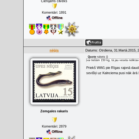
Cienījams cilvēks
Komentāri:
1891
nēģis
Datums: Otrdiena, 31.Martā.2015, 
Quote
rukets
(
)
vai tiešām 150 kg, tā jau vesela noliktav
Priekš WW1 pie Rīgas rajonā daudz
sevišķi uz Kalnciema pusi nāk ārā
Zemgales rakaris
Komentāri:
2879