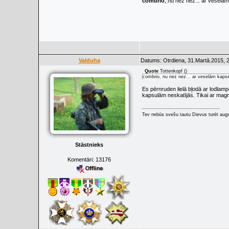
combrio
, nu nez nez... ar vesel
Valduha
Datums: Otrdiena, 31.Martā.2015, 
Quote
Tottenkopf
(
)
combrio, nu nez nez... ar veselām kaps
Es pērnruden lielā bļodā ar lodlamp
kapsulām neskatījās. Tikai ar magn
Tev nebūs svešu tautu Dievus turēt augs
Stāstnieks
Komentāri:
13176