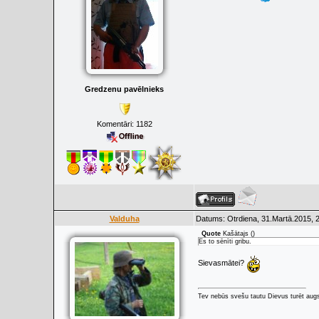
Gredzenu pavēlnieks
Komentāri:
1182
Valduha
Datums: Otrdiena, 31.Martā.2015, 
Quote
Kašātajs
(
)
Es to sēnīti gribu.
Sievasmātei?
Tev nebūs svešu tautu Dievus turēt augs