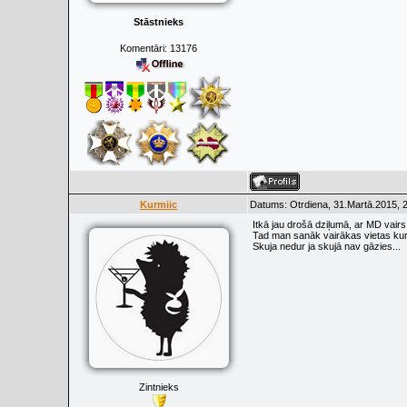
Stāstnieks
Komentāri:
13176
Kurmiic
Datums: Otrdiena, 31.Martā.2015, 
Itkā jau drošā dziļumā, ar MD vairs
Tad man sanāk vairākas vietas kur 
Skuja nedur ja skujā nav gāzies...
Zintnieks