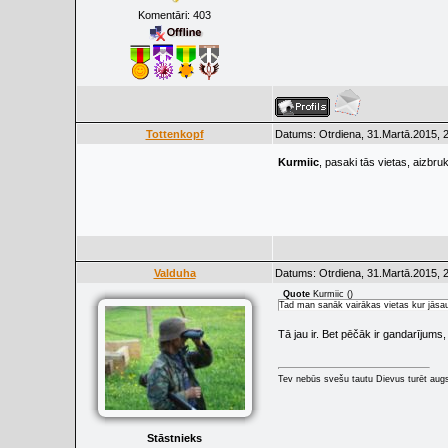
Komentāri:
403
Tottenkopf
Datums: Otrdiena, 31.Martā.2015, 
Kurmiic
, pasaki tās vietas, aizbr
Valduha
Datums: Otrdiena, 31.Martā.2015, 
Quote
Kurmiic
(
)
Tad man sanāk vairākas vietas kur jāsau
Tā jau ir. Bet pēčāk ir gandarījums,
Tev nebūs svešu tautu Dievus turēt augs
Stāstnieks