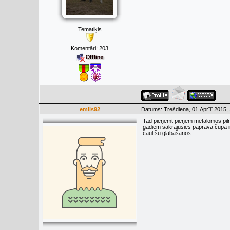
Tematiķis
Komentāri:
203
emils92
Datums: Trešdiena, 01.Aprīlī.2015,
Tad pieņemt pieņem metalomos pilnī
gadiem sakrājusies paprāva čupa ir
čaulīšu glabāšanos.