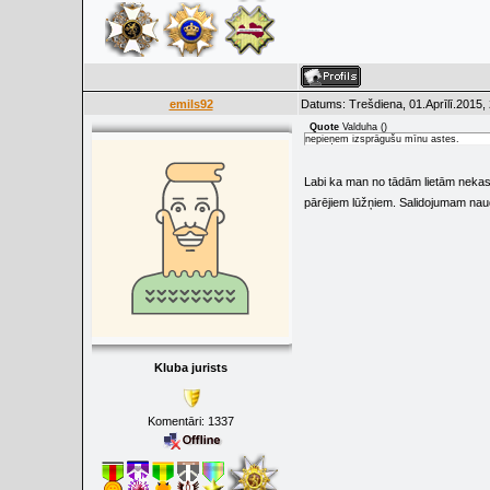
emils92
Datums: Trešdiena, 01.Aprīlī.2015,
Quote
Valduha
(
)
nepieņem izsprāgušu mīnu astes.
Labi ka man no tādām lietām nekas
pārējiem lūžņiem. Salidojumam nau
Kluba jurists
Komentāri:
1337