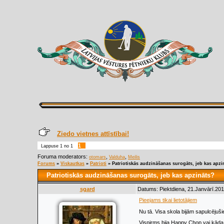
Ziedo vietnes attīstībai!
1
Lappuse
1
no
1
Foruma moderators:
,
,
otomars
Valduha
Meilis
Forums
»
Viskautkas
»
Patrioti
»
Patriotiskās audzināšanas surogāts, jeb kas apzi
Patriotiskās audzināšanas surogāts, jeb kas apzināts?
sgard
Datums: Piektdiena, 21.Janvārī.201
Pieejams tikai lietotājiem
Nu tā. Visa skola bijām sapulcējuši
Vispirms bija Happy Chop vai kāda t