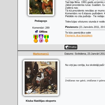
Tad bija filma. 1991.gadā uzņemto
Jābūt prezidenta runai. Gaidām. G
Zatlera nav.
Tā kā prezidents nevālas ar mums 
Komentārs no 6.klases puišeļiem: Ka
Piebilde no cita puišeļa - Tie nebija s
Pedagogs
Televīzijas vēstures stunda ir notiku
Pievienots
(21.Janvāris.2011, 20:
Komentāri:
289
------------------------------------------
Te būs pareizāka saite
Pieejams tikai lietotājiem
Markomans1
Datums: Svētdiena, 23.Janvārī.2011
Nu viņi jau cerēja, ka skolotāji paš
Zināšanas nav galvā, zināšanas ir grāmat
Kluba filatēlijas eksperts