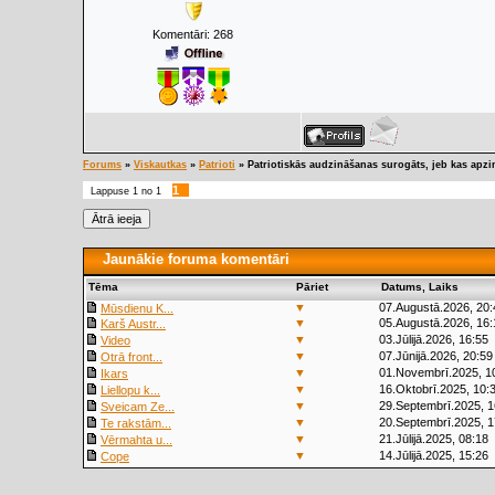
Komentāri:
268
Forums
»
Viskautkas
»
Patrioti
»
Patriotiskās audzināšanas surogāts, jeb kas apzi
1
Lappuse
1
no
1
Jaunākie foruma komentāri
Tēma
Pāriet
Datums, Laiks
▼
07.Augustā.2026, 20:
Mūsdienu K...
▼
05.Augustā.2026, 16:
Karš Austr...
▼
03.Jūlijā.2026, 16:55
Video
▼
07.Jūnijā.2026, 20:59
Otrā front...
▼
01.Novembrī.2025, 1
Ikars
▼
16.Oktobrī.2025, 10:
Liellopu k...
▼
29.Septembrī.2025, 1
Sveicam Ze...
▼
20.Septembrī.2025, 1
Te rakstām...
▼
21.Jūlijā.2025, 08:18
Vērmahta u...
▼
14.Jūlijā.2025, 15:26
Cope